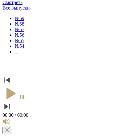
Смотреть
Все выпуски
№59
№58
№57
№56
№55
№54
...
00:00 / 00:00