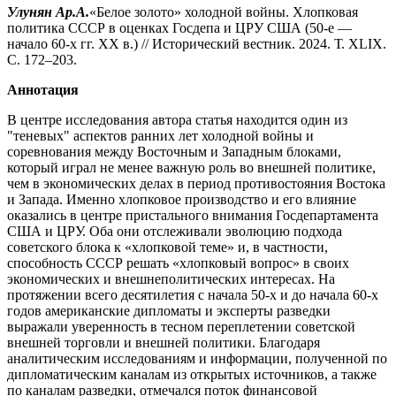
Улунян Ар.А.
«Белое золото» холодной войны. Хлопковая
политика СССР в оценках Госдепа и ЦРУ США (50-е —
начало 60-х гг. ХХ в.) // Исторический вестник. 2024. Т. XLIX.
С. 172–203.
Аннотация
В центре исследования автора статья находится один из
"теневых" аспектов ранних лет холодной войны и
соревнования между Восточным и Западным блоками,
который играл не менее важную роль во внешней политике,
чем в экономических делах в период противостояния Востока
и Запада. Именно хлопковое производство и его влияние
оказались в центре пристального внимания Госдепартамента
США и ЦРУ. Оба они отслеживали эволюцию подхода
советского блока к «хлопковой теме» и, в частности,
способность СССР решать «хлопковый вопрос» в своих
экономических и внешнеполитических интересах. На
протяжении всего десятилетия с начала 50-х и до начала 60-х
годов американские дипломаты и эксперты разведки
выражали уверенность в тесном переплетении советской
внешней торговли и внешней политики. Благодаря
аналитическим исследованиям и информации, полученной по
дипломатическим каналам из открытых источников, а также
по каналам разведки, отмечался поток финансовой