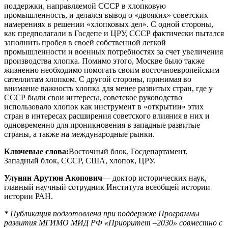
поддержки, направляемой СССР в хлопковую
промышленность, и делался вывод о «двояких» советских
намерениях в решении «хлопковых дел». С одной стороны,
как предполагали в Госдепе и ЦРУ, СССР фактически пытался
заполнить пробел в своей собственной легкой
промышленности и военных потребностях за счет увеличения
производства хлопка. Помимо этого, Москве было также
жизненно необходимо помогать своим восточноевропейским
сателлитам хлопком. С другой стороны, принимая во
внимание важность хлопка для менее развитых стран, где у
СССР были свои интересы, советское руководство
использовало хлопок как инструмент в «открытии» этих
стран в интересах расширения советского влияния в них и
одновременно для проникновения в западные развитые
страны, а также на международные рынки.
Ключевые слова:
Восточный блок, Госдепартамент,
Западный блок, СССР, США, хлопок, ЦРУ.
Улунян Арутюн Акопович
— доктор исторических наук,
главный научный сотрудник Института всеобщей истории
истории РАН.
* Публикация подготовлена при поддержке Программы
развития МГИМО МИД РФ «Приоритет –2030» совместно с