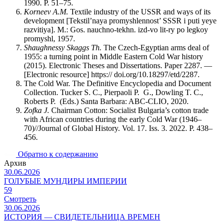
1990. Р. 51–75.
Korneev A.M.
Textile industry of the USSR and ways of its
development [Tekstil’naya promyshlennost’ SSSR i puti yeye
razvitiya]. M.: Gos. nauchno-tekhn. izd-vo lit-ry po legkoy
promyshl, 1957.
Shaughnessy Skaggs Th.
The Czech-Egyptian arms deal of
1955: a turning point in Middle Eastern Cold War history
(2015). Electronic Theses and Dissertations. Paper 2287. —
[Electronic resource] https:// doi.org/10.18297/etd/2287.
The Cold War. The Definitive Encyclopedia and Document
Collection. Tucker S. C., Pierpaoli P. G., Dowling T. C.,
Roberts P. (Eds.) Santa Barbara: ABC-CLIO, 2020.
Zofka J.
Chairman Cotton: Socialist Bulgaria’s cotton trade
with African countries during the early Cold War (1946–
70)//Journal of Global History. Vol. 17. Iss. 3. 2022. Р. 438–
456.
Обратно к содержанию
Архив
30.06.2026
ГОЛУБЫЕ МУНДИРЫ ИМПЕРИИ
59
Смотреть
30.06.2026
ИСТОРИЯ — СВИДЕТЕЛЬНИЦА ВРЕМЕН