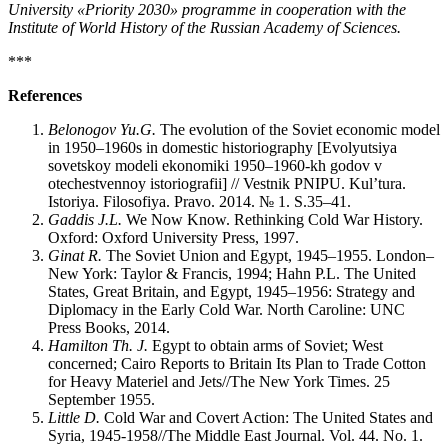
University «Priority 2030» programme in cooperation with the
Institute of World History of the Russian Academy of Sciences.
***
References
Belonogov Yu.G.
The evolution of the Soviet economic model
in 1950–1960s in domestic historiography [Evolyutsiya
sovetskoy modeli ekonomiki 1950–1960-kh godov v
otechestvennoy istoriografii] // Vestnik PNIPU. Kul’tura.
Istoriya. Filosofiya. Pravo. 2014. № 1. S.35–41.
Gaddis J.L.
We Now Know. Rethinking Cold War History.
Oxford: Oxford University Press, 1997.
Ginat R.
The Soviet Union and Egypt, 1945–1955. London–
New York: Taylor & Francis, 1994; Hahn P.L. The United
States, Great Britain, and Egypt, 1945–1956: Strategy and
Diplomacy in the Early Cold War. North Caroline: UNC
Press Books, 2014.
Hamilton Th. J.
Egypt to obtain arms of Soviet; West
concerned; Cairo Reports to Britain Its Plan to Trade Cotton
for Heavy Materiel and Jets//The New York Times. 25
September 1955.
Little D.
Cold War and Covert Action: The United States and
Syria, 1945-1958//The Middle East Journal. Vol. 44. No. 1.