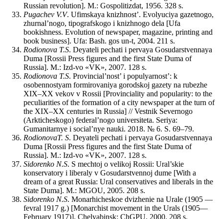
Russian revolution]. M.: Gospolitizdat, 1956. 328 s.
Pugachev V.V
. Ufimskaya knizhnost’. Evolyuciya gazetnogo,
zhurnal’nogo, tipografskogo i knizhnogo dela [Ufa
bookishness. Evolution of newspaper, magazine, printing and
book business]. Ufa: Bash. gos un-t, 2004. 211 s.
Rodionova T.S
. Deyateli pechati i pervaya Gosudarstvennaya
Duma [Rossii Press figures and the first State Duma of
Russia]. M.: Izd-vo «VK», 2007. 128 s.
Rodionova T.S
. Provincial’nost’ i populyarnost’: k
osobennostyam formirovaniya gorodskoj gazety na rubezhe
XIX–XX vekov v Rossii [Provinciality and popularity: to the
peculiarities of the formation of a city newspaper at the turn of
the XIX–XX centuries in Russia] // Vestnik Severnogo
(Arkticheskogo) federal’nogo universiteta. Seriya:
Gumanitarnye i social’nye nauki. 2018. № 6. S. 69–79.
RodionovaT. S
. Deyateli pechati i pervaya Gosudarstvennaya
Duma [Rossii Press figures and the first State Duma of
Russia]. M.: Izd-vo «VK», 2007. 128 s.
Sidorenko N.S
. S mechtoj o velikoj Rossii: Ural’skie
konservatory i liberaly v Gosudarstvennoj dume [With a
dream of a great Russia: Ural conservatives and liberals in the
State Duma]. M.: MGOU, 2005. 208 s.
Sidorenko N.S
. Monarhicheskoe dvizhenie na Urale (1905 —
fevral 1917 g.) [Monarchist movement in the Urals (1905—
February 1917)]. Chelyabinsk: ChGPU, 2000. 208 s.