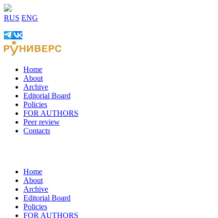
RUS
ENG
Home
About
Archive
Editorial Board
Policies
FOR AUTHORS
Peer review
Contacts
Home
About
Archive
Editorial Board
Policies
FOR AUTHORS