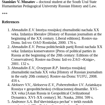
Stanislav V. Musatov
–
doctoral student at the South Ural State
Humanitarian Pedagogical University Russian History and Law.
***
References
Ahmadulin E.V.
Istoriya rossijskoj zhurnalistiki nachala XX
veka. Izdaniya liberalov [History of Russian journalism at the
beginning of the XX century. Liberal editions]. Rostov-na-
Donu. Izd-vo: OAO Rostizdat, 2000. 176 s.
Ahmadulin E.V
. Pressa politicheskih partij Rossii nachala XX
veka: Izdaniya konservatorov [Press of political parties in
Russia at the beginning of the 20th century: Editions of the
Conservatives]. Rostov-na-Donu: Izd-vo ZAO «Kniga»,
2001. 132 s.
Ahmadulin E.V., Ovsepyan R.P
. Istoriya rossijskoj
zhurnalistiki nachala XX veka [History of Russian journalism
in the early 20th century]. Rostov-na-Donu: YUFU, 2008.
416 s.
Alekseev V.V., Alekseeva E.V., Poberezhnikov I.V
. Aziatskaya
Rossiya v geopoliticheskoj civilizacionnoj dinamike. XVI–
XX veka [Asian Russia in Geopolitical Civilizational
Dynamics. ХVI–XX century]. M.: Nauka, 2004. 599 s.
Andronov S.A
. Bol’shevistskaya pechat’ v trekh russkih