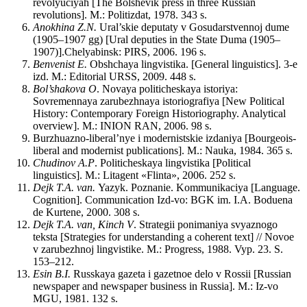
revolyuciyah [The Bolshevik press in three Russian
revolutions]. M.: Politizdat, 1978. 343 s.
Anokhina Z.N.
Ural’skie deputaty v Gosudarstvennoj dume
(1905–1907 gg) [Ural deputies in the State Duma (1905–
1907)].Chelyabinsk: PIRS, 2006. 196 s.
Benvenist E.
Obshchaya lingvistika. [General linguistics]. 3-e
izd. M.: Editorial URSS, 2009. 448 s.
Bol’shakova O
. Novaya politicheskaya istoriya:
Sovremennaya zarubezhnaya istoriografiya [New Political
History: Contemporary Foreign Historiography. Analytical
overview]. M.: INION RAN, 2006. 98 s.
Burzhuazno-liberal’nye i modernistskie izdaniya [Bourgeois-
liberal and modernist publications]. M.: Nauka, 1984. 365 s.
Chudinov A.P
. Politicheskaya lingvistika [Political
linguistics]. M.: Litagent «Flinta», 2006. 252 s.
Dejk T.A. van.
Yazyk. Poznanie. Kommunikaciya [Language.
Cognition]. Communication Izd-vo: BGK im. I.A. Boduena
de Kurtene, 2000. 308 s.
Dejk T.A. van, Kinch V
. Strategii ponimaniya svyaznogo
teksta [Strategies for understanding a coherent text] // Novoe
v zarubezhnoj lingvistike. M.: Progress, 1988. Vyp. 23. S.
153–212.
Esin B.I.
Russkaya gazeta i gazetnoe delo v Rossii [Russian
newspaper and newspaper business in Russia]. M.: Iz-vo
MGU, 1981. 132 s.