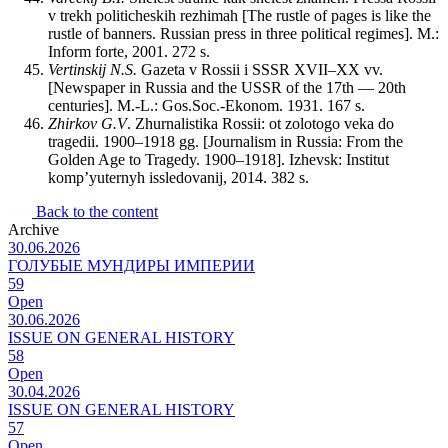
v trekh politicheskih rezhimah [The rustle of pages is like the
rustle of banners. Russian press in three political regimes]. M.:
Inform forte, 2001. 272 s.
Vertinskij N.S.
Gazeta v Rossii i SSSR XVII–XX vv.
[Newspaper in Russia and the USSR of the 17th — 20th
centuries]. M.-L.: Gos.Soc.-Ekonom. 1931. 167 s.
Zhirkov G.V
. Zhurnalistika Rossii: ot zolotogo veka do
tragedii. 1900–1918 gg. [Journalism in Russia: From the
Golden Age to Tragedy. 1900–1918]. Izhevsk: Institut
komp’yuternyh issledovanij, 2014. 382 s.
Back to the content
Archive
30.06.2026
ГОЛУБЫЕ МУНДИРЫ ИМПЕРИИ
59
Open
30.06.2026
ISSUE ON GENERAL HISTORY
58
Open
30.04.2026
ISSUE ON GENERAL HISTORY
57
Open