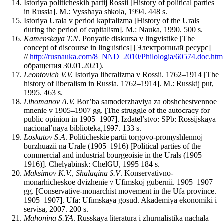
Istoriya politicheskih partij Rossii [History of political parties
in Russia]. M.: Vysshaya shkola, 1994. 448 s.
Istoriya Urala v period kapitalizma [History of the Urals
during the period of capitalism]. M.: Nauka, 1990. 500 s.
Kamenskaya T.N
. Ponyatie diskursa v lingvistike [The
concept of discourse in linguistics] [Электронный ресурс]
//
http://rusnauka.com/8_NND_2010/Philologia/60574.doc.htm
обращения 30.01.2021).
Leontovich V.V.
Istoriya liberalizma v Rossii. 1762–1914 [The
history of liberalism in Russia. 1762–1914]. M.: Russkij put,
1995. 463 s.
Lihomanov A.V.
Bor’ba samoderzhaviya za obshchestvennoe
mnenie v 1905–1907 gg. [The struggle of the autocracy for
public opinion in 1905–1907]. Izdatel’stvo: SPb: Rossijskaya
nacional’naya biblioteka,1997. 133 s.
Loskutov S.A
. Politicheskie partii torgovo-promyshlennoj
burzhuazii na Urale (1905–1916) [Political parties of the
commercial and industrial bourgeoisie in the Urals (1905–
1916)]. Chelyabinsk: ChelGU, 1995 184 s.
Maksimov K.V., Shalagina S.V
. Konservativno-
monarhicheskoe dvizhenie v Ufimskoj gubernii. 1905–1907
gg. [Conservative-monarchist movement in the Ufa province.
1905–1907]. Ufa: Ufimskaya gosud. Akademiya ekonomiki i
servisa, 2007. 200 s.
Mahonina S.YA
. Russkaya literatura i zhurnalistika nachala