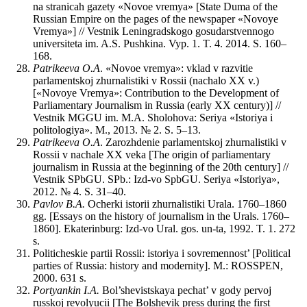
na stranicah gazety «Novoe vremya» [State Duma of the
Russian Empire on the pages of the newspaper «Novoye
Vremya»] // Vestnik Leningradskogo gosudarstvennogo
universiteta im. A.S. Pushkina. Vyp. 1. T. 4. 2014. S. 160–
168.
Patrikeeva O.A
. «Novoe vremya»: vklad v razvitie
parlamentskoj zhurnalistiki v Rossii (nachalo XX v.)
[«Novoye Vremya»: Contribution to the Development of
Parliamentary Journalism in Russia (early XX century)] //
Vestnik MGGU im. M.A. Sholohova: Seriya «Istoriya i
politologiya». M., 2013. № 2. S. 5–13.
Patrikeeva O.A
. Zarozhdenie parlamentskoj zhurnalistiki v
Rossii v nachale XX veka [The origin of parliamentary
journalism in Russia at the beginning of the 20th century] //
Vestnik SPbGU. SPb.: Izd-vo SpbGU. Seriya «Istoriya»,
2012. № 4. S. 31–40.
Pavlov B.A.
Ocherki istorii zhurnalistiki Urala. 1760–1860
gg. [Essays on the history of journalism in the Urals. 1760–
1860]. Ekaterinburg: Izd-vo Ural. gos. un-ta, 1992. T. 1. 272
s.
Politicheskie partii Rossii: istoriya i sovremennost’ [Political
parties of Russia: history and modernity]. M.: ROSSPEN,
2000. 631 s.
Portyankin I.A.
Bol’shevistskaya pechat’ v gody pervoj
russkoj revolyucii [The Bolshevik press during the first