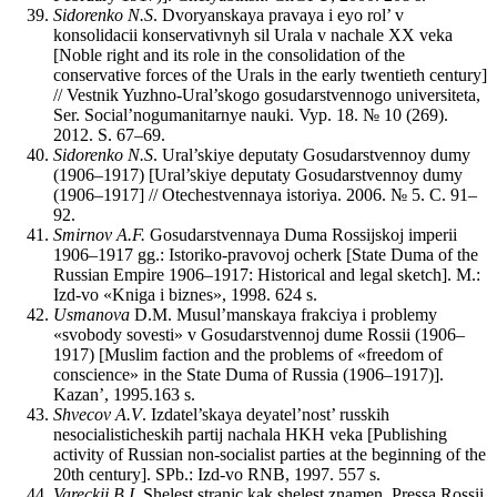
Sidorenko N.S
. Dvoryanskaya pravaya i eyo rol’ v
konsolidacii konservativnyh sil Urala v nachale XX veka
[Noble right and its role in the consolidation of the
conservative forces of the Urals in the early twentieth century]
// Vestnik Yuzhno-Ural’skogo gosudarstvennogo universiteta,
Ser. Social’nogumanitarnye nauki. Vyp. 18. № 10 (269).
2012. S. 67–69.
Sidorenko N.S
. Ural’skiye deputaty Gosudarstvennoy dumy
(1906–1917) [Ural’skiye deputaty Gosudarstvennoy dumy
(1906–1917] // Otechestvennaya istoriya. 2006. № 5. С. 91–
92.
Smirnov A.F.
Gosudarstvennaya Duma Rossijskoj imperii
1906–1917 gg.: Istoriko-pravovoj ocherk [State Duma of the
Russian Empire 1906–1917: Historical and legal sketch]. M.:
Izd-vo «Kniga i biznes», 1998. 624 s.
Usmanova
D.M. Musul’manskaya frakciya i problemy
«svobody sovesti» v Gosudarstvennoj dume Rossii (1906–
1917) [Muslim faction and the problems of «freedom of
conscience» in the State Duma of Russia (1906–1917)].
Kazan’, 1995.163 s.
Shvecov A.V
. Izdatel’skaya deyatel’nost’ russkih
nesocialisticheskih partij nachala HKH veka [Publishing
activity of Russian non-socialist parties at the beginning of the
20th century]. SPb.: Izd-vo RNB, 1997. 557 s.
Vareckij B.I.
Shelest stranic kak shelest znamen. Pressa Rossii