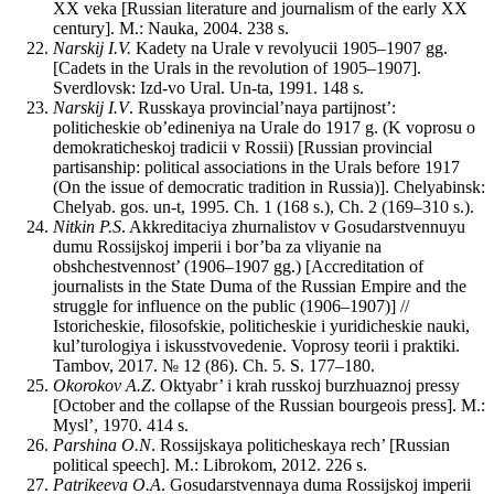
XX veka [Russian literature and journalism of the early XX
century]. М.: Nauka, 2004. 238 s.
Narskij I.V.
Kadety na Urale v revolyucii 1905–1907 gg.
[Cadets in the Urals in the revolution of 1905–1907].
Sverdlovsk: Izd-vo Ural. Un-ta, 1991. 148 s.
Narskij I.V
. Russkaya provincial’naya partijnost’:
politicheskie ob’edineniya na Urale do 1917 g. (K voprosu o
demokraticheskoj tradicii v Rossii) [Russian provincial
partisanship: political associations in the Urals before 1917
(On the issue of democratic tradition in Russia)]. Chelyabinsk:
Chelyab. gos. un-t, 1995. Ch. 1 (168 s.), Ch. 2 (169–310 s.).
Nitkin P.S
. Akkreditaciya zhurnalistov v Gosudarstvennuyu
dumu Rossijskoj imperii i bor’ba za vliyanie na
obshchestvennost’ (1906–1907 gg.) [Accreditation of
journalists in the State Duma of the Russian Empire and the
struggle for influence on the public (1906–1907)] //
Istoricheskie, filosofskie, politicheskie i yuridicheskie nauki,
kul’turologiya i iskusstvovedenie. Voprosy teorii i praktiki.
Tambov, 2017. № 12 (86). Ch. 5. S. 177–180.
Okorokov A.Z
. Oktyabr’ i krah russkoj burzhuaznoj pressy
[October and the collapse of the Russian bourgeois press]. M.:
Mysl’, 1970. 414 s.
Parshina O.N
. Rossijskaya politicheskaya rech’ [Russian
political speech]. M.: Librokom, 2012. 226 s.
Patrikeeva O.A
. Gosudarstvennaya duma Rossijskoj imperii