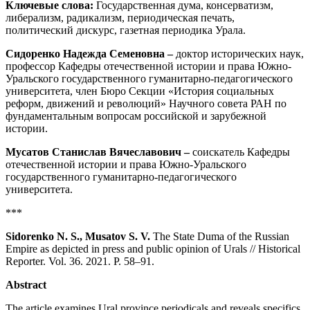
К
лючевые слова:
Государственная дума, консерватизм,
либерализм, радикализм, периодическая печать,
политический дискурс, газетная периодика Урала.
С
идоренко Надежда Семеновна
–
доктор исторических наук,
профессор Кафедры отечественной истории и права Южно-
Уральского государственного гуманитарно-педагогического
университета, член Бюро Секции «История социальных
реформ, движений и революций» Научного совета РАН по
фундаментальным вопросам российской и зарубежной
истории.
Мусатов Станислав Вячеславович
–
соискатель Кафедры
отечественной истории и права Южно-Уральского
государственного гуманитарно-педагогического
университета.
***
Sidorenko
N. S.
, Musatov
S
.
V.
The State Duma of the Russian
Empire as depicted in press and public opinion of Urals // Historical
Reporter. Vol. 36. 2021. P. 58–91.
Abstract
The article examines Ural province periodicals and reveals specifics