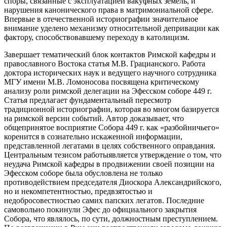
споры, связанные с эксплуатацией вакуфных земель, и
нарушения канонического права в матримониальной сфере.
Впервые в отечественной историографии значительное
внимание уделено механизму относительной депривации как
фактору, способствовавшему переходу в католицизм.
Завершает тематический блок контактов Римской кафедры и
православного Востока статья М.В. Грацианского. Работа
доктора исторических наук и ведущего научного сотрудника
МГУ имени М.В. Ломоносова посвящена критическому
анализу роли римской делегации на Эфесском соборе 449 г.
Статья предлагает фундаментальный пересмотр
традиционной историографии, которая во многом базируется
на римской версии событий. Автор доказывает, что
общепринятое восприятие Собора 449 г. как «разбойничьего»
коренится в сознательно искаженной информации,
представленной легатами в целях собственного оправдания.
Центральным тезисом работыявляется утверждение о том, что
неудача Римской кафедры в продвижении своей позиции на
Эфесском соборе была обусловлена не только
противодействием председателя Диоскора Александрийского,
но и некомпетентностью, предвзятостью и
недобросовестностью самих папских легатов. Последние
самовольно покинули Эфес до официального закрытия
Собора, что являлось, по сути, должностным преступлением.