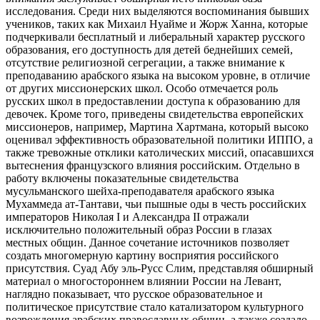
исследования. Среди них выделяются воспоминания бывших
учеников, таких как Михаил Нуайме и Жорж Ханна, которые
подчеркивали бесплатный и либеральный характер русского
образования, его доступность для детей беднейших семей,
отсутствие религиозной сегрегации, а также внимание к
преподаванию арабского языка на высоком уровне, в отличие
от других миссионерских школ. Особо отмечается роль
русских школ в предоставлении доступа к образованию для
девочек. Кроме того, приведены свидетельства европейских
миссионеров, например, Мартина Хартмана, который высоко
оценивал эффективность образовательной политики ИППО, а
также тревожные отклики католических миссий, опасавшихся
вытеснения французского влияния российским. Отдельно в
работу включены показательные свидетельства
мусульманского шейха-преподавателя арабского языка
Мухаммеда ат-Тантави, чьи пышные оды в честь российских
императоров Николая I и Александра II отражали
исключительно положительный образ России в глазах
местных общин. Данное сочетание источников позволяет
создать многомерную картину восприятия российского
присутствия. Суад Абу эль-Русс Слим, представляя обширный
материал о многостороннем влиянии России на Левант,
наглядно показывает, что русское образовательное и
политическое присутствие стало катализатором культурного
возрождения арабских православных общин, а также создало