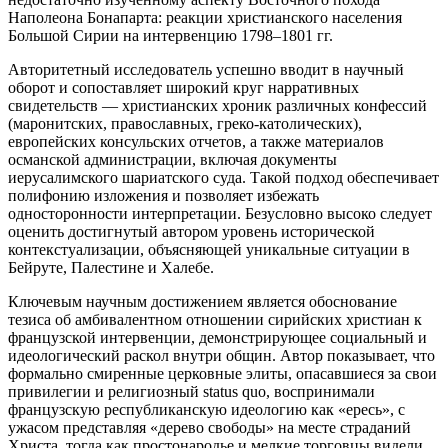
Наполеона Бонапарта: реакции христианского населения
Большой Сирии на интервенцию 1798–1801 гг.
Авторитетный исследователь успешно вводит в научный
оборот и сопоставляет широкий круг нарративных
свидетельств — христианских хроник различных конфессий
(маронитских, православных, греко-католических),
европейских консульских отчетов, а также материалов
османской администрации, включая документы
иерусалимского шариатского суда. Такой подход обеспечивает
полифонию изложения и позволяет избежать
односторонности интерпретации. Безусловно высоко следует
оценить достигнутый автором уровень исторической
контекстуализации, объясняющей уникальные ситуации в
Бейруте, Палестине и Халебе.
Ключевым научным достижением является обоснование
тезиса об амбивалентном отношении сирийских христиан к
французской интервенции, демонстрирующее социальный и
идеологический раскол внутри общин. Автор показывает, что
формально смиренные церковные элиты, опасавшиеся за свои
привилегии и религиозный status quo, воспринимали
французскую республиканскую идеологию как «ересь», с
ужасом представляя «дерево свободы» на месте страданий
Христа, тогда как простонародье и мелкие торговцы видели