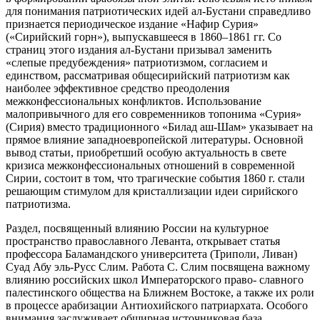
для понимания патриотических идей ал-Бустани справедливо
признается периодическое издание «Нафир Сурия»
(«Сирийский горн»), выпускавшееся в 1860–1861 гг. Со
страниц этого издания ал-Бустани призывал заменить
«слепые предубеждения» патриотизмом, согласием и
единством, рассматривая общесирийский патриотизм как
наиболее эффективное средство преодоления
межконфессиональных конфликтов. Использование
малопривычного для его современников топонима «Сурия»
(Сирия) вместо традиционного «Билад аш-Шам» указывает на
прямое влияние западноевропейской литературы. Основной
вывод статьи, приобретший особую актуальность в свете
кризиса межконфессиональных отношений в современной
Сирии, состоит в том, что трагические события 1860 г. стали
решающим стимулом для кристаллизации идеи сирийского
патриотизма.
Раздел, посвященный влиянию России на культурное
пространство православного Леванта, открывает статья
профессора Баламандского университета (Триполи, Ливан)
Суад Абу эль-Русс Слим. Работа С. Слим посвящена важному
влиянию российских школ Императорского право- славного
палестинского общества на Ближнем Востоке, а также их роли
в процессе арабизации Антиохийского патриархата. Особого
внимания заслуживает обширная источниковая база