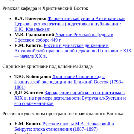
Римская кафедра и Христианский Восток
К.А. Панченко
Флорентийская уния и Антиохийская
Церковь: ретроспектива (подготовка к публикации:
Е.Ю. Ковальская)
М.В. Грацианский
Участие Римской кафедры в
Эфесском соборе 449 г.
Е.М. Копоть.
Россия и униатское движение в
Антиохийской православной церкви во II половине XIX
— начале XX в.
Сирийские христиане под влиянием Запада
Т.Ю. Кобищанов
Христиане Сирии в годы
французской экспедиции на Ближний Восток (1798–
1801)
Д.Р. Жантиев
Зарождение сирийского патриотизма в
XIX в. на примере деятельности Бутруса ал-Бустани и
его современников
Россия в культурном пространстве православного Востока
Е.М. Копоть
Русские школы М.А. Черкасовой в
Бейруте: эпоха становления (1887–1897)