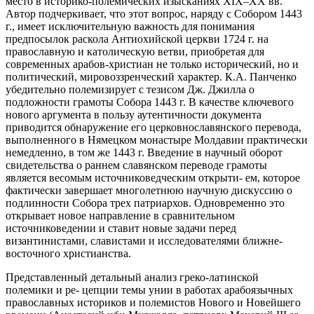
место в историко-полемических изысканиях XIX–XX вв.
Автор подчеркивает, что этот вопрос, наряду с Собором 1443
г., имеет исключительную важность для понимания
предпосылок раскола Антиохийской церкви 1724 г. на
православную и католическую ветви, приобретая для
современных арабов-христиан не только исторический, но и
политический, мировоззренческий характер. К.А. Панченко
убедительно полемизирует с тезисом Дж. Джилла о
подложности грамоты Собора 1443 г. В качестве ключевого
нового аргумента в пользу аутентичности документа
приводится обнаружение его церковнославянского перевода,
выполненного в Нямецком монастыре Молдавии практически
немедленно, в том же 1443 г. Введение в научный оборот
свидетельства о раннем славянском переводе грамоты
является весомым источниковедческим открыти- ем, которое
фактически завершает многолетнюю научную дискуссию о
подлинности Собора трех патриархов. Одновременно это
открывает новое направление в сравнительном
источниковедении и ставит новые задачи перед
византинистами, славистами и исследователями ближне-
восточного христианства.
Представленный детальный анализ греко-латинской
полемики и ре- цепции темы унии в работах арабоязычных
православных историков и полемистов Нового и Новейшего