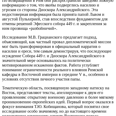
По возвращении в Рим они распространили заведомо ложную
информацию о том, что якобы подверглись насилию и
угрозам со стороны Диоскора Александрийского. Эта
недостоверная информация была принята папой Львом и
августой Пульхерией, став впоследствии фундаментом для
отмены решений Эфесского собора 449 г. и закрепления за
ним прозвища «разбойничий».
Исследование М.В. Грацианского предлагает подход,
объясняющий, как частный провал дипломатической миссии
мог быть трансформирован в официальный нарратив о
насилии и ереси, тем самым демонстрируя, что последующее
осуждение Собора 449 г. и Диоскора Александрийского в
значительной мере основывалось на политически
мотивированном искажении фактов. Работа углубляет
понимание ограниченности реального влияния Римской
кафедры в Восточной империи в середине V в., особенно в
условиях отсутствия личного участия папы.
Тематическую область, посвященную западному натиску на
Восток, представляют тексты, апеллирующие к двум его
проявлениям: открытому военному давлению и более мягкому
проникновению европейских идей. Первый вопрос оказался в
фокусе внимания Т.Ю. Кобищанова, который посвятил свое
исследование особо значимому, но до настоящего времени
недостаточно изученному аспекту Восточного похода