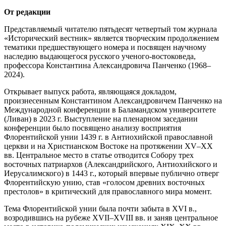
От редакции
Представляемый читателю пятьдесят четвертый том журнала
«Исторический вестник» является творческим продолжением
тематики предшествующего номера и посвящен научному
наследию выдающегося русского ученого-востоковеда,
профессора Константина Александровича Панченко (1968–
2024).
Открывает выпуск работа, являющаяся докладом,
произнесенным Константином Александровичем Панченко на
Международной конференции в Баламандском университете
(Ливан) в 2023 г. Выступление на пленарном заседании
конференции было посвящено анализу восприятия
Флорентийской унии 1439 г. в Антиохийской православной
церкви и на Христианском Востоке на протяжении XV–XX
вв. Центральное место в статье отводится Собору трех
восточных патриархов (Александрийского, Антиохийского и
Иерусалимского) в 1443 г., который впервые публично отверг
Флорентийскую унию, став «голосом древних восточных
престолов» в критический для православного мира момент.
Тема Флорентийской унии была почти забыта в XVI в.,
возродившись на рубеже XVII–XVIII вв. и заняв центральное