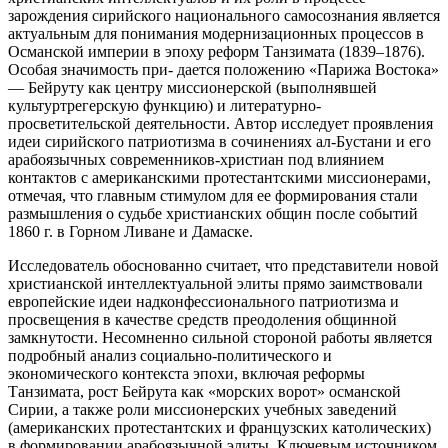
зарождения сирийского национального самосознания является
актуальным для понимания модернизационных процессов в
Османской империи в эпоху реформ Танзимата (1839–1876).
Особая значимость при- дается положению «Парижа Востока»
— Бейруту как центру миссионерской (выполнявшей
культуртрегерскую функцию) и литературно-
просветительской деятельности. Автор исследует проявления
идеи сирийского патриотизма в сочинениях ал-Бустани и его
арабоязычных современников-христиан под влиянием
контактов с американскими протестантскими миссионерами,
отмечая, что главным стимулом для ее формирования стали
размышления о судьбе христианских общин после событий
1860 г. в Горном Ливане и Дамаске.
Исследователь обоснованно считает, что представители новой
христианской интеллектуальной элиты прямо заимствовали
европейские идеи надконфессионального патриотизма и
просвещения в качестве средств преодоления общинной
замкнутости. Несомненно сильной стороной работы является
подробный анализ социально-политического и
экономического контекста эпохи, включая реформы
Танзимата, рост Бейрута как «морских ворот» османской
Сирии, а также роли миссионерских учебных заведений
(американских протестантских и французских католических)
в формировании арабоязычной элиты. Ключевым источником