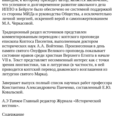
что успешное и долговременное развитие школьного дела
ИППО в Бейруте было обеспечено не системной поддержкой
со стороны МИДа и руководства Общества, а исключительно
личной энергией, искренней верой и самопожертвованием
М.А. Черкасовой.
Традиционный раздел источников представлен
комментированным переводом с коптского проповеди
епископа Коптоса Писентия, выполненным доктором
исторических наук А.А. Войтенко. Произнесенная в день
памяти святого Онуфрия Великого проповедь показывает
состояние нравов среди христиан Верхнего Египта в начале
VII в. Текст представляет несомненный интерес как с точки
зрения лингвистики, так и литургики (в частности, в ней
приводится коптский перевод диаконского возглашения из
литургии святого Марка).
Завершает выпуск полный список научных работ профессора
Константина Александровича Панченко, составленный Е.Ю.
Ковальской.
А.Э Титков
Главный редактор Журнала «Исторический
вестник».
Содержание