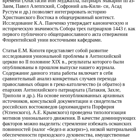
времени (Анастасий ибн Муджалла, патриарх Макарий III аз-
Заим, Павел Алеппский, Софроний аль-Кили- си, Асад
Рустум и др.) позволяет интегрировать историю
Христианского Востока в общецерковный контекст.
Исследование К.А. Панченко утверждает каноническую и
историческую значимость Собора трех патриархов 1443 г. как
первого публичного общеправославного акта отвержения
Флорентийской унии восточными кафедрами.
Статья Е.М. Копотя представляет собой развитие
исследования униональной проблемы в Антиохийской
церкви во II половине XIX в., результаты которого были
опубликованы в прошлом выпуске нашего журнала.
Содержание данного этапа работы включает в себя
сравнительный анализ конкретных случаев перехода
православных общин в греко-католичество (и обратно) в
епархиях Антиохийского патриархата (Латакия, Захле,
Триполи и др.). На основе неопубликованных архивных
источников, консульской документации и свидетельств
российских востоковедов (архимандрита Порфирия
(Успенского), А.Е. Крымского) проведена типологизация
мотивов унионального движения. В качестве доминирующих
факторов можно выделить: стремление избежать османских
повинностей (налог «бедел-и аскериэ»), низкой материальной
обеспеченности приходского духовенства, имущественные