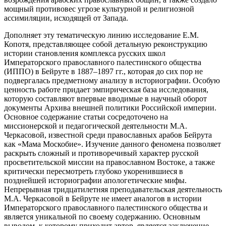
мощный противовес угрозе культурной и религиозной
ассимиляции, исходящей от Запада.
Дополняет эту тематическую линию исследование Е.М.
Копотя, представляющее собой детальную реконструкцию
истории становления комплекса русских школ
Императорского православного палестинского общества
(ИППО) в Бейруте в 1887–1897 гг., которая до сих пор не
подвергалась предметному анализу в историографии. Особую
ценность работе придает эмпирическая база исследования,
которую составляют впервые вводимые в научный оборот
документы Архива внешней политики Российской империи.
Основное содержание статьи сосредоточено на
миссионерской и педагогической деятельности М.А.
Черкасовой, известной среди православных арабов Бейрута
как «Мама Москобие». Изучение данного феномена позволяет
раскрыть сложный и противоречивый характер русской
просветительской миссии на православном Востоке, а также
критически пересмотреть глубоко укоренившиеся в
позднейшей историографии апологетические мифы.
Непрерывная тридцатилетняя преподавательская деятельность
М.А. Черкасовой в Бейруте не имеет аналогов в истории
Императорского православного палестинского общества и
является уникальной по своему содержанию. Основным
выводом, к которому приходит автор, является заключение,