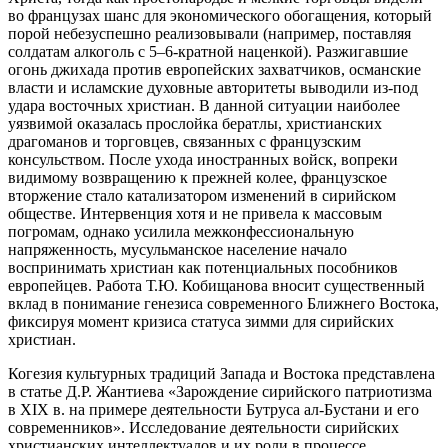
во французах шанс для экономического обогащения, который
порой небезуспешно реализовывали (например, поставляя
солдатам алкоголь с 5–6-кратной наценкой). Разжигавшие
огонь джихада против европейских захватчиков, османские
власти и исламские духовные авторитеты выводили из-под
удара восточных христиан. В данной ситуации наиболее
уязвимой оказалась прослойка бератлы, христианских
драгоманов и торговцев, связанных с французским
консульством. После ухода иностранных войск, вопреки
видимому возвращению к прежней колее, французское
вторжение стало катализатором изменений в сирийском
обществе. Интервенция хотя и не привела к массовым
погромам, однако усилила межконфессиональную
напряженность, мусульманское население начало
воспринимать христиан как потенциальных пособников
европейцев. Работа Т.Ю. Кобищанова вносит существенный
вклад в понимание генезиса современного Ближнего Востока,
фиксируя момент кризиса статуса зимми для сирийских
христиан.
Когезия культурных традиций Запада и Востока представлена
в статье Д.Р. Жантиева «Зарождение сирийского патриотизма
в XIX в. на примере деятельности Бутруса ал-Бустани и его
современников». Исследование деятельности сирийских
христианских интеллектуалов и их роли в процессе