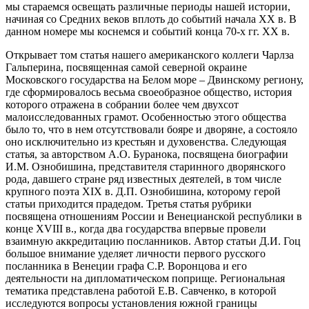
мы стараемся освещать различные периоды нашей истории,
начиная со Средних веков вплоть до событий начала ХХ в. В
данном номере мы коснемся и событий конца 70-х гг. ХХ в.
Открывает том статья нашего американского коллеги Чарлза
Гальперина, посвященная самой северной окраине
Московского государства на Белом море – Двинскому региону,
где сформировалось весьма своеобразное общество, история
которого отражена в собрании более чем двухсот
малоисследованных грамот. Особенностью этого общества
было то, что в нем отсутствовали бояре и дворяне, а состояло
оно исключительно из крестьян и духовенства. Следующая
статья, за авторством А.О. Буранока, посвящена биографии
И.М. Ознобишина, представителя старинного дворянского
рода, давшего стране ряд известных деятелей, в том числе
крупного поэта ХIX в. Д.П. Ознобишина, которому герой
статьи приходится прадедом. Третья статья рубрики
посвящена отношениям России и Венецианской республики в
конце XVIII в., когда два государства впервые провели
взаимную аккредитацию посланников. Автор статьи Д.И. Гоц
большое внимание уделяет личности первого русского
посланника в Венеции графа С.Р. Воронцова и его
деятельности на дипломатическом поприще. Региональная
тематика представлена работой Е.В. Савченко, в которой
исследуются вопросы установления южной границы