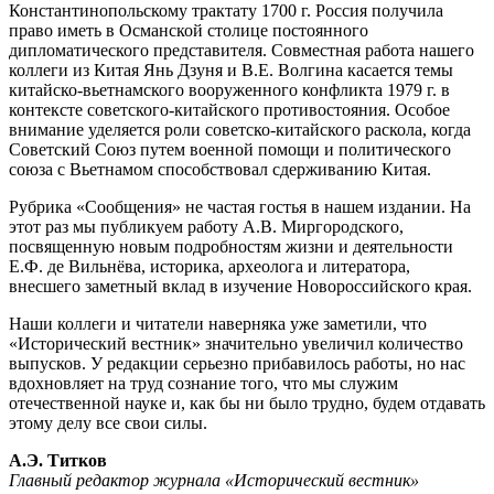
Константинопольскому трактату 1700 г. Россия получила
право иметь в Османской столице постоянного
дипломатического представителя. Совместная работа нашего
коллеги из Китая Янь Дзуня и В.Е. Волгина касается темы
китайско-вьетнамского вооруженного конфликта 1979 г. в
контексте советского-китайского противостояния. Особое
внимание уделяется роли советско-китайского раскола, когда
Советский Союз путем военной помощи и политического
союза с Вьетнамом способствовал сдерживанию Китая.
Рубрика «Сообщения» не частая гостья в нашем издании. На
этот раз мы публикуем работу А.В. Миргородского,
посвященную новым подробностям жизни и деятельности
Е.Ф. де Вильнёва, историка, археолога и литератора,
внесшего заметный вклад в изучение Новороссийского края.
Наши коллеги и читатели наверняка уже заметили, что
«Исторический вестник» значительно увеличил количество
выпусков. У редакции серьезно прибавилось работы, но нас
вдохновляет на труд сознание того, что мы служим
отечественной науке и, как бы ни было трудно, будем отдавать
этому делу все свои силы.
А.Э. Титков
Главный редактор журнала «Исторический вестник»