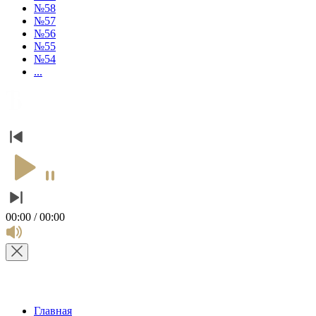
№58
№57
№56
№55
№54
...
00:00 / 00:00
Главная