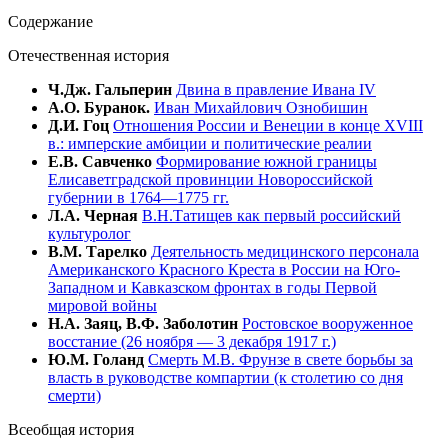
Содержание
Отечественная история
Ч.Дж. Гальперин
Двина в правление Ивана IV
А.О. Буранок.
Иван Михайлович Ознобишин
Д.И. Гоц
Отношения России и Венеции в конце XVIII
в.: имперские амбиции и политические реалии
Е.В. Савченко
Формирование южной границы
Елисаветградской провинции Новороссийской
губернии в 1764—1775 гг.
Л.А. Черная
В.Н.Татищев как первый российский
культуролог
В.М. Тарелко
Деятельность медицинского персонала
Американского Красного Креста в России на Юго-
Западном и Кавказском фронтах в годы Первой
мировой войны
Н.А. Заяц, В.Ф. Заболотин
Ростовское вооруженное
восстание (26 ноября — 3 декабря 1917 г.)
Ю.М. Голанд
Смерть М.В. Фрунзе в свете борьбы за
власть в руководстве компартии (к столетию со дня
смерти)
Всеобщая история