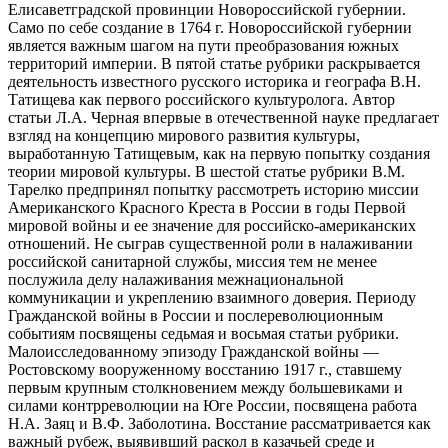
Елисаветградской провинции Новороссийской губернии.
Само по себе создание в 1764 г. Новороссийской губернии
является важным шагом на пути преобразования южных
территорий империи. В пятой статье рубрики раскрывается
деятельность известного русского историка и географа В.Н.
Татищева как первого российского культуролога. Автор
статьи Л.А. Черная впервые в отечественной науке предлагает
взгляд на концепцию мирового развития культуры,
выработанную Татищевым, как на первую попытку создания
теории мировой культуры. В шестой статье рубрики В.М.
Тарелко предпринял попытку рассмотреть историю миссии
Американского Красного Креста в России в годы Первой
мировой войны и ее значение для российско-американских
отношений. Не сыграв существенной роли в налаживании
российской санитарной службы, миссия тем не менее
послужила делу налаживания межнациональной
коммуникации и укреплению взаимного доверия. Периоду
Гражданской войны в России и послереволюционным
событиям посвящены седьмая и восьмая статьи рубрики.
Малоисследованному эпизоду Гражданской войны —
Ростовскому вооруженному восстанию 1917 г., ставшему
первым крупным столкновением между большевиками и
силами контрреволюции на Юге России, посвящена работа
Н.А. Заяц и В.Ф. Заболотина. Восстание рассматривается как
важный рубеж, выявивший раскол в казачьей среде и