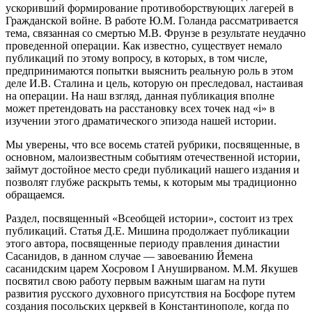
ускоривший формирование противоборствующих лагерей в
Гражданской войне. В работе Ю.М. Голанда рассматривается
тема, связанная со смертью М.В. Фрунзе в результате неудачно
проведенной операции. Как известно, существует немало
публикаций по этому вопросу, в которых, в том числе,
предпринимаются попытки выяснить реальную роль в этом
деле И.В. Сталина и цель, которую он преследовал, настаивая
на операции. На наш взгляд, данная публикация вполне
может претендовать на расстановку всех точек над «i» в
изучении этого драматического эпизода нашей истории.
Мы уверены, что все восемь статей рубрики, посвященные, в
основном, малоизвестным событиям отечественной истории,
займут достойное место среди публикаций нашего издания и
позволят глубже раскрыть темы, к которым мы традиционно
обращаемся.
Раздел, посвященный «Всеобщей истории», состоит из трех
публикаций. Статья Д.Е. Мишина продолжает публикации
этого автора, посвященные периоду правления династии
Сасанидов, в данном случае — завоеванию Йемена
сасанидским царем Хосровом I Ануширваном. М.М. Якушев
посвятил свою работу первым важным шагам на пути
развития русского духовного присутствия на Босфоре путем
создания посольских церквей в Константинополе, когда по