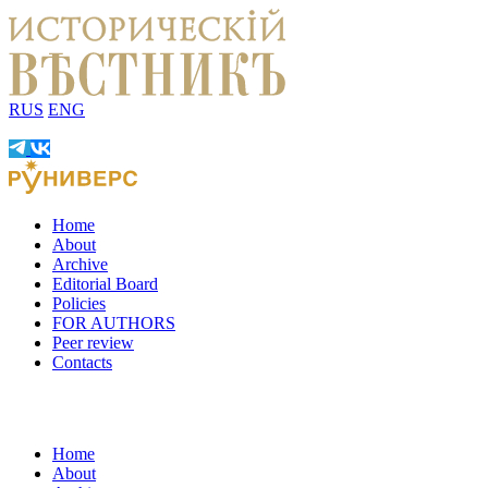
RUS
ENG
Home
About
Archive
Editorial Board
Policies
FOR AUTHORS
Peer review
Contacts
Home
About