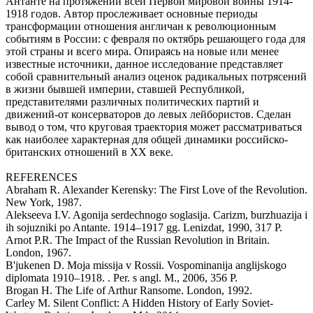
Антанте на протяжении всей Первой мировой войны 1914-
1918 годов. Автор прослеживает основные периоды
трансформации отношения англичан к революционным
событиям в России: с февраля по октябрь решающего года для
этой страны и всего мира. Опираясь на новые или менее
известные источники, данное исследование представляет
собой сравнительный анализ оценок радикальных потрясений
в жизни бывшей империи, ставшей Республикой,
представителями различных политических партий и
движений-от консерваторов до левых лейбористов. Сделан
вывод о том, что круговая траектория может рассматриваться
как наиболее характерная для общей динамики российско-
британских отношений в ХХ веке.
REFERENCES
Abraham R. Alexander Kerensky: The First Love of the Revolution.
New York, 1987.
Alekseeva I.V. Agonija serdechnogo soglasija. Carizm, burzhuazija i
ih sojuzniki po Antante. 1914–1917 gg. Lenizdat, 1990, 317 P.
Arnot P.R. The Impact of the Russian Revolution in Britain.
London, 1967.
B'jukenen D. Moja missija v Rossii. Vospominanija anglijskogo
diplomata 1910–1918. . Per. s angl. M., 2006, 356 P.
Brogan H. The Life of Arthur Ransome. London, 1992.
Carley M. Silent Conflict: A Hidden History of Early Soviet-