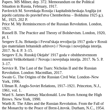
Papers. MS Milner, dep. 372. Memorandum on the Political
Situation in Russia, February, 1917.
Pavlovich M. Sovetskaja Rossija i kapitalisticheskaja Anglija (ot
jepohi carizma do pravitel'stva Chemberlena – Bolduina 1925 g.).
M., 1925, 202 P.
Price M. My Reminiscences of the Russian Revolution. London,
1921.
Russell B. The Practice and Theory of Bolshevism. London, 1920,
pt. I.
Sergeev E.Ju. Britanija i Fevral'skaja revoljucija 1917 goda v Rossii
(po materialam britanskih arhivov) // Novaja i novejshaja istorija.
2017. № 4. P. 3–15.
Sergeev E.Ju. Russkij Oktjabr' 1917 goda v obshhestvennom
mnenii Velikobritanii // Novaja i novejshaja istorija. 2017. № 5. P.
3–17.
Service R. The Last of the Tsars: Nicholas II and the Russian
Revolution. London: Macmillan, 2017.
Swain G. The Origins of the Russian Civil War. London–New
York, 1996.
Ullman R. Anglo-Soviet Relations, 1917–1921. Princeton, N.J.,
1961, vol. 1.
Ward S. James Ramsay Macdonald. Low Born Among the High
Brows. New York, 1990.
Warth R. The Allies and the Russian Revolution. From the Fall of
the Monarchy to the Peace of Brest-Litovsk. Durham, N.C., 1954.