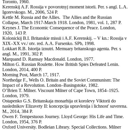
Toronto, 1960.
Kerenskij A.F. Rossija v povorotnyj moment istorii. Per. s angl. L.A.
Igorevskogo. M., 2006, 524 P.
Kettle M. Russia and the Allies. The Allies and the Russian
Collapse, March 1917-March 1918. London, 1981, vol. 1, 287 P.
Keynes J. The Economic Consequence of the Peace. London,
1920, 143 P.
Kolonickij B.I. Britanskie missii i A.F. Kerenskij. – V kn.: Rossija v
XIX–XX vv./ otv. red. A.A. Fursenko. SPb, 1998.
Lokkart R.B. Istorija iznutri. Memuary britanskogo agenta. Per. s
angl. M., 1991, 302 P.
Marquand D. Ramsay Macdonald. London, 1977.
Milton G. Russian Roulette. How British Spies Defeated Lenin.
London, 2014, 400 P.
Morning Post, March 17, 1917.
Northedge F., Wells O. Britain and the Soviet Communism: The
Impact of a Revolution. London–Basingstoke, 1982.
O’Brien T. Milner. Viscount Milner of Cape Town, 1854–1925.
London, 1979.
Ostapenko G.S. Britanskaja monarhija ot korolevy Viktorii do
naslednikov Elizavety II: koncepcija upravlenija i lichnost' suverena.
M., 2014, 384 P.
Owen F. Tempestuous Journey. Lloyd George: His Life and Time.
London, 1954, 376 P.
Oxford University. Bodleian Library. Special Collections. Milner