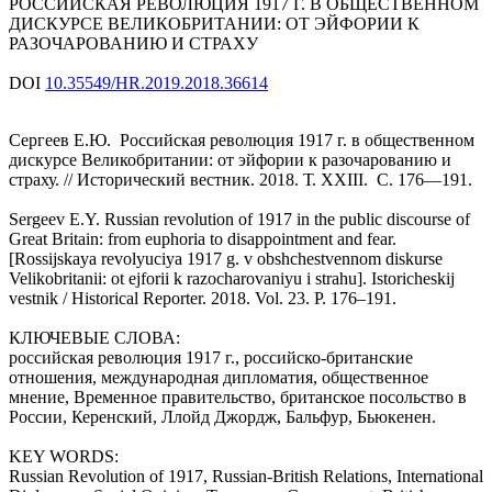
РОССИЙСКАЯ РЕВОЛЮЦИЯ 1917 Г. В ОБЩЕСТВЕННОМ
ДИСКУРСЕ ВЕЛИКОБРИТАНИИ: ОТ ЭЙФОРИИ К
РАЗОЧАРОВАНИЮ И СТРАХУ
DOI
10.35549/HR.2019.2018.36614
Сергеев Е.Ю. Российская революция 1917 г. в общественном
дискурсе Великобритании: от эйфории к разочарованию и
страху. // Исторический вестник. 2018. Т. ХХIII. С. 176—191.
Sergeev E.Y. Russian revolution of 1917 in the public discourse of
Great Britain: from euphoria to disappointment and fear.
[Rossijskaya revolyuciya 1917 g. v obshchestvennom diskurse
Velikobritanii: ot ejforii k razocharovaniyu i strahu]. Istoricheskij
vestnik / Historical Reporter. 2018. Vol. 23. P. 176–191.
КЛЮЧЕВЫЕ СЛОВА:
российская революция 1917 г., российско-британские
отношения, международная дипломатия, общественное
мнение, Временное правительство, британское посольство в
России, Керенский, Ллойд Джордж, Бальфур, Бьюкенен.
KEY WORDS:
Russian Revolution of 1917, Russian-British Relations, International