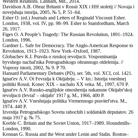
Western Relations. Lanham, Md., 2014.
Davidson A.B. Obraz Britanii v Rossii XIX i HH stoletij // Novaja i
novejshaja istorija, 2005, № 5, P. 51–64.
Esher O. (ed.) Journals and Letters of Reginald Viscount Esher.
London, 1938, vol. IV, pp. 98–99. Esher to Stamfordham, March
26, 1917.
Figes O. A People’s Tragedy: The Russian Revolution, 1891–1924.
London, 1996.
Gardner L. Safe for Democracy. The Anglo-American Response to
Revolution, 1913–1923. New York–Oxford, 1987.
Globachev K.I. Pravda o russkoj revoljucii. Vospominanija
byvshego nachal'nika Petrogradskogo ohrannogo otdelenija. //
Voprosy istorii, 2002, № 9. P 70.
Hansard Parliamentary Debates (PD), ser. 5th, vol. XCI, col. 1421.
Ignat'ev A.V. Ot Fevralja k Oktjabrju. – V kn.: Istorija vneshnej
politiki Rossii. Konec XIX – nachalo XX veka. M., 1997, 670 P.
Ignat'ev A.V. Russko-anglijskie otnoshenija nakanune Oktjabr'skoj
revoljucii (fevral' – oktjabr' 1917 g. M., 1966, 400 P.
Ignat'ev A.V. Vneshnjaja politika Vremennogo pravitel'stva. M.,
1974. 440 P.
Izvestija Petrogradskogo Soveta rabochih i soldatskih deputatov. 26
maja 1917 g. № 75.
Keeble C. Britain and the Soviet Union, 1917–1989. Houndmills–
London, 1990.
Kennan G. Russia and the West under Lenin and Stalin. Boston–