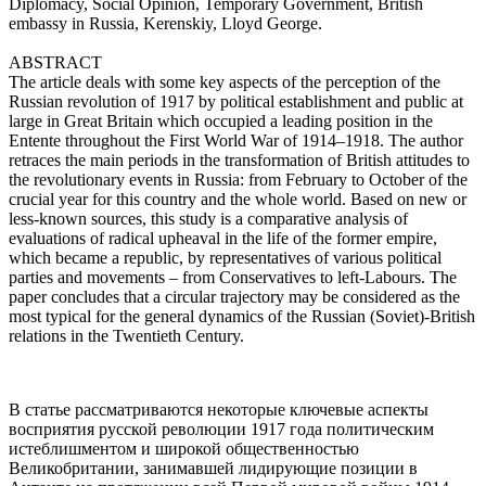
Diplomacy, Social Opinion, Temporary Government, British
embassy in Russia, Kerenskiy, Lloyd George.
ABSTRACT
The article deals with some key aspects of the perception of the
Russian revolution of 1917 by political establishment and public at
large in Great Britain which occupied a leading position in the
Entente throughout the First World War of 1914–1918. The author
retraces the main periods in the transformation of British attitudes to
the revolutionary events in Russia: from February to October of the
crucial year for this country and the whole world. Based on new or
less-known sources, this study is a comparative analysis of
evaluations of radical upheaval in the life of the former empire,
which became a republic, by representatives of various political
parties and movements – from Conservatives to left-Labours. The
paper concludes that a circular trajectory may be considered as the
most typical for the general dynamics of the Russian (Soviet)-British
relations in the Twentieth Century.
В статье рассматриваются некоторые ключевые аспекты
восприятия русской революции 1917 года политическим
истеблишментом и широкой общественностью
Великобритании, занимавшей лидирующие позиции в