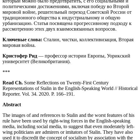
который можно было предотвратить, с его социальными и
политическими достижениями, включая победу во Второй
мировой войне, решительный переход Советской России от
традиционного общества к индустриальному и общую
урбанизацию. Статья посвящена прогрессивному подходу к
рассмотрению этих двух взаимосвязанных вопросов.
Ключевые слова:
Сталин, чистки, коллективизация, Вторая
мировая война.
Кристофер Рид
— профессор истории Европы, Уорикский
университет (Великобритания).
***
Read Ch.
Some Reflections on Twenty-First Century
Representations of Stalin in the English-Speaking World // Historical
Reporter. Vol. 34. 2020. P. 166–191.
Abstract
The images of and references to Stalin and the worst features of his
rule have been used by right-wing forces in the English-speaking
media, including social media, to suggest that even moderately left-
wing politicians are admirers or imitators of Stalin. They have also
used it to discredit the concept of socialism by association with the