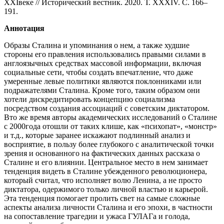
XXIвеке // Исторический вестник. 2020. Т. ХXХIV. С. 166–
191.
Аннотация
Образы Сталина и упоминания о нем, а также худшие
стороны его правления использовались правыми силами в
англоязычных средствах массовой информации, включая
социальные сети, чтобы создать впечатление, что даже
умеренные левые политики являются поклонниками или
подражателями Сталина. Кроме того, таким образом они
хотели дискредитировать концепцию социализма
посредством создания ассоциаций с советским диктатором.
Вто же время авторы академических исследований о Сталине
с 2000года отошли от таких клише, как «психопат», «монстр»
и т.д., которые заранее искажают подлинный анализ и
восприятие, в пользу более глубокого с аналитической точки
зрения и основанного на фактических данных рассказа о
Сталине и его влиянии. Центральное место в нем занимает
тенденция видеть в Сталине убежденного революционера,
который считал, что исполняет волю Ленина, а не просто
диктатора, одержимого только личной властью и карьерой.
Эта тенденция помогает пролить свет на самые сложные
аспекты анализа личности Сталина и его эпохи, в частности
на сопоставление трагедии и ужаса ГУЛАГа и голода,