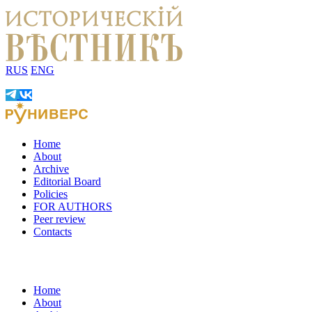
RUS
ENG
Home
About
Archive
Editorial Board
Policies
FOR AUTHORS
Peer review
Contacts
Home
About