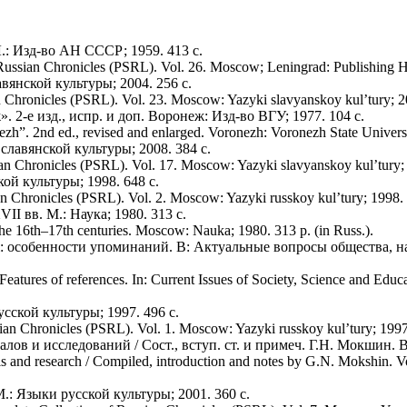
.: Изд-во АН СССР; 1959. 413 с.
Russian Chronicles (PSRL). Vol. 26. Moscow; Leningrad: Publishing H
вянской культуры; 2004. 256 с.
 Chronicles (PSRL). Vol. 23. Moscow: Yazyki slavyanskoy kul’tury; 20
2-е изд., испр. и доп. Воронеж: Изд-во ВГУ; 1977. 104 с.
h”. 2nd ed., revised and enlarged. Voronezh: Voronezh State Universit
славянской культуры; 2008. 384 с.
an Chronicles (PSRL). Vol. 17. Moscow: Yazyki slavyanskoy kul’tury; 2
ой культуры; 1998. 648 с.
n Chronicles (PSRL). Vol. 2. Moscow: Yazyki russkoy kul’tury; 1998. 6
I вв. М.: Наука; 1980. 313 с.
he 16th–17th centuries. Moscow: Nauka; 1980. 313 p. (in Russ.).
: особенности упоминаний. В: Актуальные вопросы общества, н
tures of references. In: Current Issues of Society, Science and Educat
сской культуры; 1997. 496 с.
ian Chronicles (PSRL). Vol. 1. Moscow: Yazyki russkoy kul’tury; 1997.
в и исследований / Сост., вступ. ст. и примеч. Г.Н. Мокшин. В
ials and research / Compiled, introduction and notes by G.N. Mokshin. 
.: Языки русской культуры; 2001. 360 с.