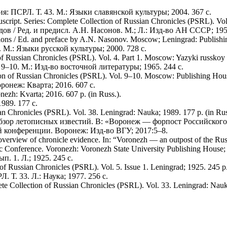
: ПСРЛ. Т. 43. М.: Языки славянской культуры; 2004. 367 с.
cript. Series: Complete Collection of Russian Chronicles (PSRL). Vol.
в / Ред. и предисл. А.Н. Насонов. М.; Л.: Изд-во АН СССР; 1950
sions / Ed. and preface by A.N. Nasonov. Moscow; Leningrad: Publishi
. М.: Языки русской культуры; 2000. 728 с.
 Russian Chronicles (PSRL). Vol. 4. Part 1. Moscow: Yazyki russkoy ku
–10. М.: Изд-во восточной литературы; 1965. 244 с.
on of Russian Chronicles (PSRL). Vol. 9–10. Moscow: Publishing House 
онеж: Кварта; 2016. 607 с.
nezh: Kvarta; 2016. 607 p. (in Russ.).
989. 177 с.
an Chronicles (PSRL). Vol. 38. Leningrad: Nauka; 1989. 177 p. (in Rus
зор летописных известий. В: «Воронеж — форпост Российского 
 конференции. Воронеж: Изд-во ВГУ; 2017:5–8.
erview of chronicle evidence. In: “Voronezh — an outpost of the Russi
fic Conference. Voronezh: Voronezh State University Publishing House;
. 1. Л.; 1925. 245 с.
of Russian Chronicles (PSRL). Vol. 5. Issue 1. Leningrad; 1925. 245 p.
Т. 33. Л.: Наука; 1977. 256 с.
e Collection of Russian Chronicles (PSRL). Vol. 33. Leningrad: Nauka