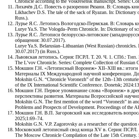
Chronicle according to the Voskresensk manuscript. Series: Co
Лихачёв Д.С. Повесть о разорении Рязани. В: Словарь книж
Likhachev D.S. The tale of the sack of Ryazan. In: Dictionary o
Russ.).
Лурье Я.С. Летопись Вологодско-Пермская. В: Словарь кни
Lurye Ya.S. The Vologda–Perm Chronicle. In: Dictionary of scri
Лурье Я.С. Летописи белорусско-литовские (западнорусски
обращения: 30.07.2017).
Lurye Ya.S. Belarusian–Lithuanian (West Russian) chronicles. I
30.07.2017) (in Russ.).
Львовская летопись. Серия: ПСРЛ. Т. 20. Ч. 1. СПб.: Тип.
The L’vov Chronicle. Series: Complete Collection of Russian C
Мокшин Г.Н. «Летописный Воронеж» XII–XIII вв.: итоги 
Материалы IX Международной научной конференции. Дон
Mokshin G.N. “Chronicle Voronezh” of the 12th–13th centuries
of the IX International Scientific Conference. Donetsk; 2024:1
Мокшин Г.Н. Первое упоминание слова «Воронеж» в древн
перспективы развития. Материалы Всероссийской научно
Mokshin G.N. The first mention of the word “Voronezh” in ancie
Problems and Prospects of Development. Proceedings of the All
Мокшин Г.Н. В.П. Загоровский как исследователь вопрос
2025;1:69–74.
Mokshin G.N. V.P. Zagorovsky as a researcher of the question of
Московский летописный свод конца XV в. Серия: ПСРЛ. Т.
The Moscow Chronicle Compilation of the Late 15th Century. 