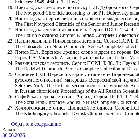
Sciences; 1949. 464 p. (in Russ.).
Новгородская летопись по списку П.П. Дубровского. Серия
The Novgorod Chronicle according to the P.P. Dubrovsky manus
Новгородская первая летопись старшего и младшего изводо
The First Novgorod Chronicle of the Senior and Junior Recen
Новгородская четвертая летопись. Серия: ПСРЛ. Т. 4. Ч. 1
The Fourth Novgorod Chronicle. Series: Complete Collection of
Патриаршая, или Никоновская летопись. Серия: ПСРЛ. Т. 9
The Patriarchal, or Nikon Chronicle. Series: Complete Collecti
Попов П.А. Воронеж: древнее слово и древние города. Вор
Popov P.A. Voronezh: An ancient word and ancient cities. Voro
Радзивиловская летопись. Серия: ПСРЛ. Т. 38. Л.: Наука; 1
The Radziwiłł Chronicle. Series: Complete Collection of Russi
Селезнёв Ю.В. Первое и второе упоминание Воронежа: об
русском летописании): материалы Всероссийской научной
Seleznev Yu.V. The first and second mention of Voronezh: An ov
in Russian chronicles): Proceedings of the All-Russian Scienti
Софийская первая летопись. 2-е изд. Серия: ПСРЛ. Т. 5. Вып
The Sofia First Chronicle. 2nd ed. Series: Complete Collection 
Холмогорская летопись. Двинской летописец. Серия: ПСРЛ. 
The Kholmogory Chronicle. Dvinsk Chronicler. Series: Complet
Обратно к содержанию
Архив
30.06.2026