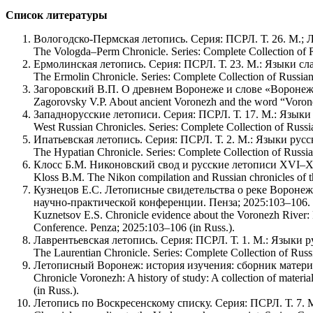
Список литературы
Вологодско-Пермская летопись. Серия: ПСРЛ. Т. 26. М.; Л
The Vologda–Perm Chronicle. Series: Complete Collection of 
Ермолинская летопись. Серия: ПСРЛ. Т. 23. М.: Языки сла
The Ermolin Chronicle. Series: Complete Collection of Russian
Загоровский В.П. О древнем Воронеже и слове «Воронеж». 
Zagorovsky V.P. About ancient Voronezh and the word “Voronez
Западнорусские летописи. Серия: ПСРЛ. Т. 17. М.: Языки 
West Russian Chronicles. Series: Complete Collection of Russi
Ипатьевская летопись. Серия: ПСРЛ. Т. 2. М.: Языки русск
The Hypatian Chronicle. Series: Complete Collection of Russia
Клосс Б.М. Никоновский свод и русские летописи XVI–XVI
Kloss B.M. The Nikon compilation and Russian chronicles of t
Кузнецов Е.С. Летописные свидетельства о реке Воронеж
научно-практической конференции. Пенза; 2025:103–106.
Kuznetsov E.S. Chronicle evidence about the Voronezh River: Fea
Conference. Penza; 2025:103–106 (in Russ.).
Лаврентьевская летопись. Серия: ПСРЛ. Т. 1. М.: Языки ру
The Laurentian Chronicle. Series: Complete Collection of Russ
Летописный Воронеж: история изучения: сборник материало
Chronicle Voronezh: A history of study: A collection of mater
(in Russ.).
Летопись по Воскресенскому списку. Серия: ПСРЛ. Т. 7. М