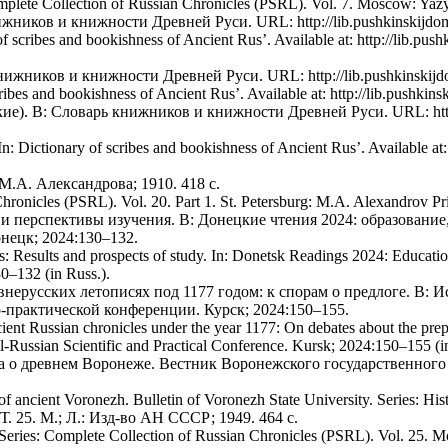
mplete Collection of Russian Chronicles (PSRL). Vol. 7. Moscow: Yazyk
ников и книжности Древней Руси. URL: http://lib.pushkinskijdom.
f scribes and bookishness of Ancient Rus’. Available at: http://lib.pu
жников и книжности Древней Руси. URL: http://lib.pushkinskijdom
bes and bookishness of Ancient Rus’. Available at: http://lib.pushkins
е). В: Словарь книжников и книжности Древней Руси. URL: http://
n: Dictionary of scribes and bookishness of Ancient Rus’. Available at:
 М.А. Александрова; 1910. 418 с.
hronicles (PSRL). Vol. 20. Part 1. St. Petersburg: M.A. Alexandrov Pri
и перспективы изучения. В: Донецкие чтения 2024: образование,
ецк; 2024:130–132.
: Results and prospects of study. In: Donetsk Readings 2024: Educati
30–132 (in Russ.).
ерусских летописях под 1177 годом: к спорам о предлоге. В: И
-практической конференции. Курск; 2024:150–155.
nt Russian chronicles under the year 1177: On debates about the preposi
-Russian Scientific and Practical Conference. Kursk; 2024:150–155 (in
а о древнем Воронеже. Вестник Воронежского государственного
 ancient Voronezh. Bulletin of Voronezh State University. Series: Hist
 25. М.; Л.: Изд-во АН СССР; 1949. 464 с.
Series: Complete Collection of Russian Chronicles (PSRL). Vol. 25.