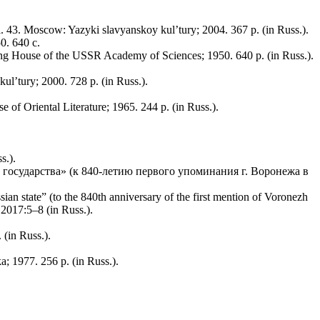
 43. Moscow: Yazyki slavyanskoy kul’tury; 2004. 367 p. (in Russ.).
. 640 с.
ng House of the USSR Academy of Sciences; 1950. 640 p. (in Russ.).
l’tury; 2000. 728 p. (in Russ.).
of Oriental Literature; 1965. 244 p. (in Russ.).
s.).
государства» (к 840-летию первого упоминания г. Воронежа в
an state” (to the 840th anniversary of the first mention of Voronezh
 2017:5–8 (in Russ.).
 (in Russ.).
; 1977. 256 p. (in Russ.).