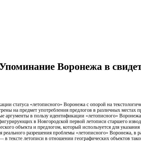
Упоминание Воронежа в свидет
кации статуса «летописного» Воронежа с опорой на текстологи
мотрены на предмет употребления предлогов в различных местах 
ые аргументы в пользу идентификации «летописного» Воронежа 
фигурирующих в Новгородской первой летописи старшего извода
ого объекта и предлогом, который используется для указания на
ля реального разрешения проблемы «летописного» Воронежа, в р
в тексте летописи в отношении географических объектов такого 