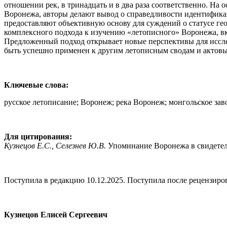
отношении рек, в тринадцать и в два раза соответственно. На
Воронежа, авторы делают вывод о справедливости идентифика
предоставляют объективную основу для суждений о статусе ге
комплексного подхода к изучению «летописного» Воронежа, в
Предложенный подход открывает новые перспективы для иссле
быть успешно применен к другим летописным сводам и актовы
Ключевые слова:
русское летописание; Воронеж; река Воронеж; монгольское зав
Для цитирования:
Кузнецов Е.С., Селезнев Ю.В.
Упоминание Воронежа в свидетельс
Поступила в редакцию 10.12.2025. Поступила после рецензиров
Кузнецов Елисей Сергеевич