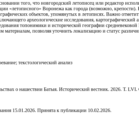
 основании того, что новгородский летописец или редактор испо
ции «летописного» Воронежа как города (возможно, крепости).
ографических объектов, упомянутых в летописях. Важно отмети
ключающего археологические исследования, картографический 
дования топонимики и исторической географии средневековой 
м материалам, позволяя уточнить локализацию и статус различ
оевание; текстологический анализ
твах о нашествии Батыя. Исторический вестник. 2026. Т. LVI. С
ания 15.01.2026. Принята к публикации 10.02.2026.