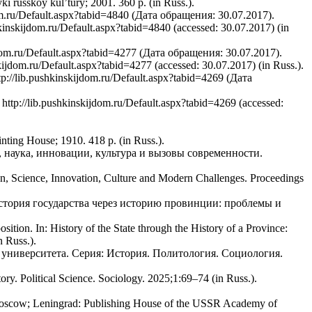
i russkoy kul’tury; 2001. 360 p. (in Russ.).
ru/Default.aspx?tabid=4840 (Дата обращения: 30.07.2017).
shkinskijdom.ru/Default.aspx?tabid=4840 (accessed: 30.07.2017) (in
.ru/Default.aspx?tabid=4277 (Дата обращения: 30.07.2017).
kijdom.ru/Default.aspx?tabid=4277 (accessed: 30.07.2017) (in Russ.).
lib.pushkinskijdom.ru/Default.aspx?tabid=4269 (Дата
 http://lib.pushkinskijdom.ru/Default.aspx?tabid=4269 (accessed:
nting House; 1910. 418 p. (in Russ.).
 наука, инновации, культура и вызовы современности.
on, Science, Innovation, Culture and Modern Challenges. Proceedings
стория государства через историю провинции: проблемы и
tion. In: History of the State through the History of a Province:
 Russ.).
 университета. Серия: История. Политология. Социология.
ory. Political Science. Sociology. 2025;1:69–74 (in Russ.).
 Moscow; Leningrad: Publishing House of the USSR Academy of