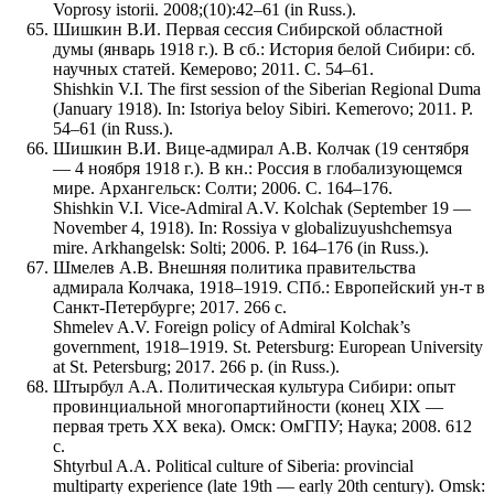
Voprosy istorii. 2008;(10):42–61 (in Russ.).
Шишкин В.И. Первая сессия Сибирской областной
думы (январь 1918 г.). В сб.: История белой Сибири: сб.
научных статей. Кемерово; 2011. С. 54–61.
Shishkin V.I. The first session of the Siberian Regional Duma
(January 1918). In: Istoriya beloy Sibiri. Kemerovo; 2011. P.
54–61 (in Russ.).
Шишкин В.И. Вице-адмирал А.В. Колчак (19 сентября
— 4 ноября 1918 г.). В кн.: Россия в глобализующемся
мире. Архангельск: Солти; 2006. С. 164–176.
Shishkin V.I. Vice-Admiral A.V. Kolchak (September 19 —
November 4, 1918). In: Rossiya v globalizuyushchemsya
mire. Arkhangelsk: Solti; 2006. P. 164–176 (in Russ.).
Шмелев А.В. Внешняя политика правительства
адмирала Колчака, 1918–1919. СПб.: Европейский ун-т в
Санкт-Петербурге; 2017. 266 с.
Shmelev A.V. Foreign policy of Admiral Kolchak’s
government, 1918–1919. St. Petersburg: European University
at St. Petersburg; 2017. 266 p. (in Russ.).
Штырбул А.А. Политическая культура Сибири: опыт
провинциальной многопартийности (конец XIX —
первая треть XX века). Омск: ОмГПУ; Наука; 2008. 612
с.
Shtyrbul A.A. Political culture of Siberia: provincial
multiparty experience (late 19th — early 20th century). Omsk: