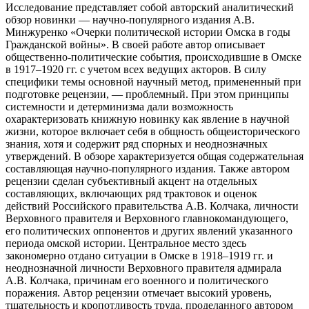
Исследование представляет собой авторский аналитический
обзор новинки — научно-популярного издания А.В.
Минжуренко «Очерки политической истории Омска в годы
Гражданской войны». В своей работе автор описывает
общественно-политические события, происходившие в Омске
в 1917–1920 гг. с учетом всех ведущих акторов. В силу
специфики темы основной научный метод, примененный при
подготовке рецензии, — проблемный. При этом принципы
системности и детерминизма дали возможность
охарактеризовать книжную новинку как явление в научной
жизни, которое включает себя в общность общеисторического
знания, хотя и содержит ряд спорных и неоднозначных
утверждений. В обзоре характеризуется общая содержательная
составляющая научно-популярного издания. Также автором
рецензии сделан субъективный акцент на отдельных
составляющих, включающих ряд трактовок и оценок
действий Российского правительства А.В. Колчака, личности
Верховного правителя и Верховного главнокомандующего,
его политических оппонентов и других явлений указанного
периода омской истории. Центральное место здесь
закономерно отдано ситуации в Омске в 1918–1919 гг. и
неоднозначной личности Верховного правителя адмирала
А.В. Колчака, причинам его военного и политического
поражения. Автор рецензии отмечает высокий уровень,
тщательность и кропотливость труда, проделанного автором