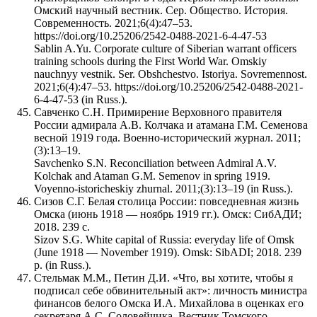
Омский научный вестник. Сер. Общество. История.
Современность. 2021;6(4):47–53.
https://doi.org/10.25206/2542-0488-2021-6-4-47-53
Sablin A.Yu. Corporate culture of Siberian warrant officers
training schools during the First World War. Omskiy
nauchnyy vestnik. Ser. Obshchestvo. Istoriya. Sovremennost.
2021;6(4):47–53. https://doi.org/10.25206/2542-0488-2021-
6-4-47-53 (in Russ.).
Савченко С.Н. Примирение Верховного правителя
России адмирала А.В. Колчака и атамана Г.М. Семенова
весной 1919 года. Военно-исторический журнал. 2011;
(3):13–19.
Savchenko S.N. Reconciliation between Admiral A.V.
Kolchak and Ataman G.M. Semenov in spring 1919.
Voyenno-istoricheskiy zhurnal. 2011;(3):13–19 (in Russ.).
Сизов С.Г. Белая столица России: повседневная жизнь
Омска (июнь 1918 — ноябрь 1919 гг.). Омск: СибАДИ;
2018. 239 с.
Sizov S.G. White capital of Russia: everyday life of Omsk
(June 1918 — November 1919). Omsk: SibADI; 2018. 239
p. (in Russ.).
Стельмак М.М., Петин Д.И. «Что, вы хотите, чтобы я
подписал себе обвинительный акт»: личность министра
финансов белого Омска И.А. Михайлова в оценках его
секретаря А.С. Соловейчика. Вестник Томского