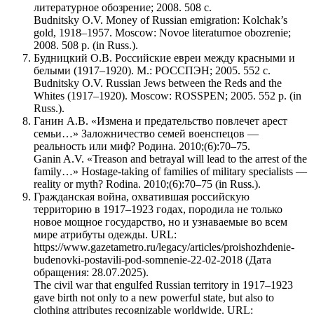
литературное обозрение; 2008. 508 с.
Budnitsky O.V. Money of Russian emigration: Kolchak’s
gold, 1918–1957. Moscow: Novoe literaturnoe obozrenie;
2008. 508 p. (in Russ.).
Будницкий О.В. Российские евреи между красными и
белыми (1917–1920). М.: РОССПЭН; 2005. 552 с.
Budnitsky O.V. Russian Jews between the Reds and the
Whites (1917–1920). Moscow: ROSSPEN; 2005. 552 p. (in
Russ.).
Ганин А.В. «Измена и предательство повлечет арест
семьи…» Заложничество семей военспецов —
реальность или миф? Родина. 2010;(6):70–75.
Ganin A.V. «Treason and betrayal will lead to the arrest of the
family…» Hostage-taking of families of military specialists —
reality or myth? Rodina. 2010;(6):70–75 (in Russ.).
Гражданская война, охватившая российскую
территорию в 1917–1923 годах, породила не только
новое мощное государство, но и узнаваемые во всем
мире атрибуты одежды. URL:
https://www.gazetametro.ru/legacy/articles/proishozhdenie-
budenovki-postavili-pod-somnenie-22-02-2018 (Дата
обращения: 28.07.2025).
The civil war that engulfed Russian territory in 1917–1923
gave birth not only to a new powerful state, but also to
clothing attributes recognizable worldwide. URL: