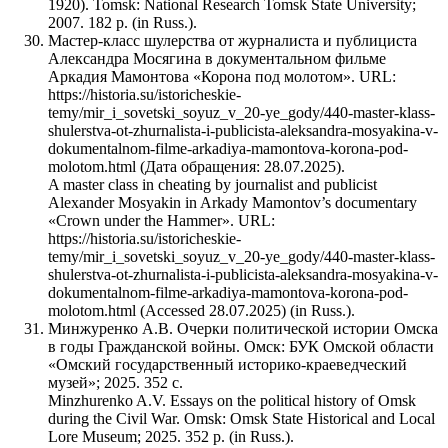
1920). Tomsk: National Research Tomsk State University;
2007. 182 p. (in Russ.).
Мастер-класс шулерства от журналиста и публициста
Александра Мосягина в документальном фильме
Аркадия Мамонтова «Корона под молотом». URL:
https://historia.su/istoricheskie-
temy/mir_i_sovetski_soyuz_v_20-ye_gody/440-master-klass-
shulerstva-ot-zhurnalista-i-publicista-aleksandra-mosyakina-v-
dokumentalnom-filme-arkadiya-mamontova-korona-pod-
molotom.html (Дата обращения: 28.07.2025).
A master class in cheating by journalist and publicist
Alexander Mosyakin in Arkady Mamontov’s documentary
«Crown under the Hammer». URL:
https://historia.su/istoricheskie-
temy/mir_i_sovetski_soyuz_v_20-ye_gody/440-master-klass-
shulerstva-ot-zhurnalista-i-publicista-aleksandra-mosyakina-v-
dokumentalnom-filme-arkadiya-mamontova-korona-pod-
molotom.html (Accessed 28.07.2025) (in Russ.).
Минжуренко А.В. Очерки политической истории Омска
в годы Гражданской войны. Омск: БУК Омской области
«Омский государственный историко-краеведческий
музей»; 2025. 352 с.
Minzhurenko A.V. Essays on the political history of Omsk
during the Civil War. Omsk: Omsk State Historical and Local
Lore Museum; 2025. 352 p. (in Russ.).