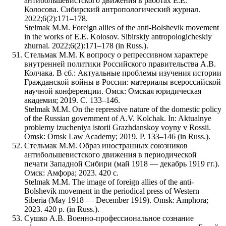
антибольшевистского движения в работах Е.Е.
Колосова. Сибирский антропологический журнал.
2022;6(2):171–178.
Stelmak M.M. Foreign allies of the anti-Bolshevik movement
in the works of E.E. Kolosov. Sibirskiy antropologicheskiy
zhurnal. 2022;6(2):171–178 (in Russ.).
Стельмак М.М. К вопросу о репрессивном характере
внутренней политики Российского правительства А.В.
Колчака. В сб.: Актуальные проблемы изучения истории
Гражданской войны в России: материалы всероссийской
научной конференции. Омск: Омская юридическая
академия; 2019. С. 133–146.
Stelmak M.M. On the repressive nature of the domestic policy
of the Russian government of A.V. Kolchak. In: Aktualnye
problemy izucheniya istorii Grazhdanskoy voyny v Rossii.
Omsk: Omsk Law Academy; 2019. P. 133–146 (in Russ.).
Стельмак М.М. Образ иностранных союзников
антибольшевистского движения в периодической
печати Западной Сибири (май 1918 — декабрь 1919 гг.).
Омск: Амфора; 2023. 420 с.
Stelmak M.M. The image of foreign allies of the anti-
Bolshevik movement in the periodical press of Western
Siberia (May 1918 — December 1919). Omsk: Amphora;
2023. 420 p. (in Russ.).
Сушко А.В. Военно-профессиональное сознание