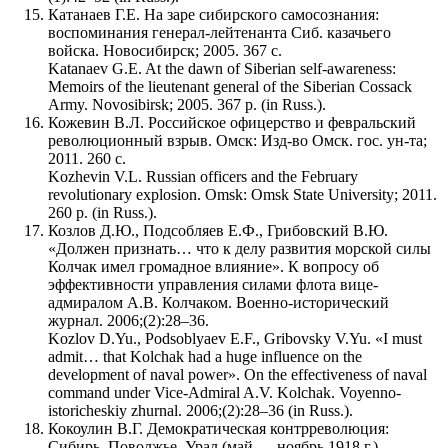
Катанаев Г.Е. На заре сибирского самосознания:
воспоминания генерал-лейтенанта Сиб. казачьего
войска. Новосибирск; 2005. 367 с.
Katanaev G.E. At the dawn of Siberian self-awareness:
Memoirs of the lieutenant general of the Siberian Cossack
Army. Novosibirsk; 2005. 367 p. (in Russ.).
Кожевин В.Л. Российское офицерство и февральский
революционный взрыв. Омск: Изд-во Омск. гос. ун-та;
2011. 260 с.
Kozhevin V.L. Russian officers and the February
revolutionary explosion. Omsk: Omsk State University; 2011.
260 p. (in Russ.).
Козлов Д.Ю., Подсобляев Е.Ф., Грибовский В.Ю.
«Должен признать… что к делу развития морской силы
Колчак имел громадное влияние». К вопросу об
эффективности управления силами флота вице-
адмиралом А.В. Колчаком. Военно-исторический
журнал. 2006;(2):28–36.
Kozlov D.Yu., Podsoblyaev E.F., Gribovsky V.Yu. «I must
admit… that Kolchak had a huge influence on the
development of naval power». On the effectiveness of naval
command under Vice-Admiral A.V. Kolchak. Voyenno-
istoricheskiy zhurnal. 2006;(2):28–36 (in Russ.).
Кокоулин В.Г. Демократическая контрреволюция:
Сибирь, Поволжье, Урал (май — ноябрь 1918 г.).