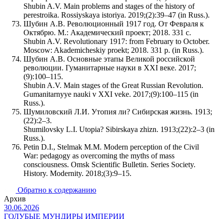
Shubin A.V. Main problems and stages of the history of
perestroika. Rossiyskaya istoriya. 2019;(2):39–47 (in Russ.).
Шубин А.В. Революционный 1917 год. От Февраля к
Октябрю. М.: Академический проект; 2018. 331 с.
Shubin A.V. Revolutionary 1917: from February to October.
Moscow: Akademicheskiy proekt; 2018. 331 p. (in Russ.).
Шубин А.В. Основные этапы Великой российской
революции. Гуманитарные науки в XXI веке. 2017;
(9):100–115.
Shubin A.V. Main stages of the Great Russian Revolution.
Gumanitarnyye nauki v XXI veke. 2017;(9):100–115 (in
Russ.).
Шумиловский Л.И. Утопия ли? Сибирская жизнь. 1913;
(22):2–3.
Shumilovsky L.I. Utopia? Sibirskaya zhizn. 1913;(22):2–3 (in
Russ.).
Petin D.I., Stelmak M.M. Modern perception of the Civil
War: pedagogy as overcoming the myths of mass
consciousness. Omsk Scientific Bulletin. Series Society.
History. Modernity. 2018;(3):9–15.
Обратно к содержанию
Архив
30.06.2026
ГОЛУБЫЕ МУНДИРЫ ИМПЕРИИ