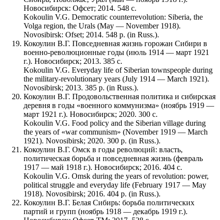
Новосибирск: Офсет; 2014. 548 с.
Kokoulin V.G. Democratic counterrevolution: Siberia, the
Volga region, the Urals (May — November 1918).
Novosibirsk: Ofset; 2014. 548 p. (in Russ.).
Кокоулин В.Г. Повседневная жизнь горожан Сибири в
военно-революционные годы (июль 1914 — март 1921
г.). Новосибирск; 2013. 385 с.
Kokoulin V.G. Everyday life of Siberian townspeople during
the military-revolutionary years (July 1914 — March 1921).
Novosibirsk; 2013. 385 p. (in Russ.).
Кокоулин В.Г. Продовольственная политика и сибирская
деревня в годы «военного коммунизма» (ноябрь 1919 —
март 1921 г.). Новосибирск; 2020. 300 с.
Kokoulin V.G. Food policy and the Siberian village during
the years of «war communism» (November 1919 — March
1921). Novosibirsk; 2020. 300 p. (in Russ.).
Кокоулин В.Г. Омск в годы революций: власть,
политическая борьба и повседневная жизнь (февраль
1917 — май 1918 г.). Новосибирск; 2016. 404 с.
Kokoulin V.G. Omsk during the years of revolution: power,
political struggle and everyday life (February 1917 — May
1918). Novosibirsk; 2016. 404 p. (in Russ.).
Кокоулин В.Г. Белая Сибирь: борьба политических
партий и групп (ноябрь 1918 — декабрь 1919 г.).