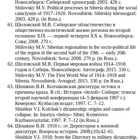
Новосибирск: Сибирский хронограф; 2003. 428 с.
Shilovsky M.V. Political processes in Siberia during the social
cataclysms of 1917–1920. Novosibirsk: Sibirskiy khronograf;
2003. 428 p. (in Russ.).
Шиловский М.В. Сибирское областничество в
общественно-политической жизни региона во второй
половине XIX — первой четверти XX в. Новосибирск:
Сова; 2008. 270 с.
Shilovsky M.V. Siberian regionalism in the socio-political life
of the region in the second half of the 19th — early 20th
century. Novosibirsk: Sova; 2008. 270 p. (in Russ.).
Шиловский М.В. Первая мировая война 1914–1918
годов и Сибирь. Новосибирск: Автограф; 2015. 330 с.
Shilovsky M.V. The First World War of 1914–1918 and
Siberia. Novosibirsk: Avtograf; 2015. 330 p. (in Russ.).
Шишкин В.И. Колчаковская диктатура: истоки и
причины краха. В сб.: История «белой» Сибири: тезисы
второй научной конференции (4–5 февраля 1997 г.).
Кемерово: Кузбассвузиздат; 1997. С. 7–12.
Shishkin V.I. Kolchak’s dictatorship: origins and causes of
collapse. In: Istoriya «beloy» Sibiri. Kemerovo:
Kuzbassvuzizdat; 1997. P. 7–12 (in Russ.).
Шишкин В.И. 1918 г.: от Директории к военной
диктатуре. Вопросы истории. 2008;(10):42–61.
Shishkin V.I. 1918: from the Directory to military dictatorship.