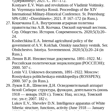
«Дзержинец»; 2021. С. 167–172.
Kostyaev E.V. Wars and revolutions of Vladimir Voitinsky.
In: Voyennaya istoriya Rossii. Proceedings of the XIV
International Military-Historical Conference. St. Petersburg:
SPb GBU «Dzerzhinets»; 2021. P. 167–172 (in Russ.).
Кошечкина Е.А. Внутренняя аграрная политика
правительства А.В. Колчака. Омский научный вестник.
Сер. Общество. История. Современность. 2020;5(3):20–
24.
Koshechkina E.A. Internal agricultural policy of the
government of A.V. Kolchak. Omskiy nauchnyy vestnik. Ser.
Obshchestvo. Istoriya. Sovremennost. 2020;5(3):20–24 (in
Russ.).
Ленин В.И. Неизвестные документы. 1891–1922. М.:
Российская политическая энциклопедия (РОССПЭН);
2000. 507 с.
Lenin V.I. Unknown documents, 1891–1922. Moscow:
Rossiyskaya politicheskaya entsiklopediya (ROSSPEN);
2000. 507 p. (in Russ.).
Луков Е.В., Шевелев Д.Н. Осведомительный аппарат
белой Сибири: структура, функции, деятельность (июнь
1918 — январь 1920 г.). Томск: Нац. исслед. Томский
гос. ун-т; 2007. 182 с.
Lukov E.V., Shevelev D.N. Intelligence apparatus of White
Siberia: structure, functions, activity (June 1918 — January