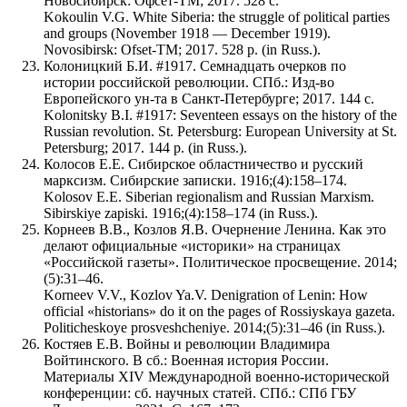
Новосибирск: Офсет-ТМ; 2017. 528 с.
Kokoulin V.G. White Siberia: the struggle of political parties
and groups (November 1918 — December 1919).
Novosibirsk: Ofset-TM; 2017. 528 p. (in Russ.).
Колоницкий Б.И. #1917. Семнадцать очерков по
истории российской революции. СПб.: Изд-во
Европейского ун-та в Санкт-Петербурге; 2017. 144 с.
Kolonitsky B.I. #1917: Seventeen essays on the history of the
Russian revolution. St. Petersburg: European University at St.
Petersburg; 2017. 144 p. (in Russ.).
Колосов Е.Е. Сибирское областничество и русский
марксизм. Сибирские записки. 1916;(4):158–174.
Kolosov E.E. Siberian regionalism and Russian Marxism.
Sibirskiye zapiski. 1916;(4):158–174 (in Russ.).
Корнеев В.В., Козлов Я.В. Очернение Ленина. Как это
делают официальные «историки» на страницах
«Российской газеты». Политическое просвещение. 2014;
(5):31–46.
Korneev V.V., Kozlov Ya.V. Denigration of Lenin: How
official «historians» do it on the pages of Rossiyskaya gazeta.
Politicheskoye prosveshcheniye. 2014;(5):31–46 (in Russ.).
Костяев Е.В. Войны и революции Владимира
Войтинского. В сб.: Военная история России.
Материалы XIV Международной военно-исторической
конференции: сб. научных статей. СПб.: СПб ГБУ