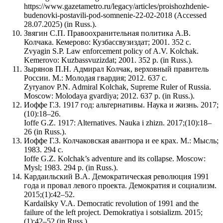
https://www.gazetametro.ru/legacy/articles/proishozhdenie-
budenovki-postavili-pod-somnenie-22-02-2018 (Accessed
28.07.2025) (in Russ.).
Звягин С.П. Правоохранительная политика А.В.
Колчака. Кемерово: Кузбассвузиздат; 2001. 352 с.
Zvyagin S.P. Law enforcement policy of A.V. Kolchak.
Kemerovo: Kuzbassvuzizdat; 2001. 352 p. (in Russ.).
Зырянов П.Н. Адмирал Колчак, верховный правитель
России. М.: Молодая гвардия; 2012. 637 с.
Zyryanov P.N. Admiral Kolchak, Supreme Ruler of Russia.
Moscow: Molodaya gvardiya; 2012. 637 p. (in Russ.).
Иоффе Г.З. 1917 год: альтернативы. Наука и жизнь. 2017;
(10):18–26.
Ioffe G.Z. 1917: Alternatives. Nauka i zhizn. 2017;(10):18–
26 (in Russ.).
Иоффе Г.З. Колчаковская авантюра и ее крах. М.: Мысль;
1983. 294 с.
Ioffe G.Z. Kolchak’s adventure and its collapse. Moscow:
Mysl; 1983. 294 p. (in Russ.).
Кардаильский В.А. Демократическая революция 1991
года и провал левого проекта. Демократия и социализм.
2015;(1):42–52.
Kardailsky V.A. Democratic revolution of 1991 and the
failure of the left project. Demokratiya i sotsializm. 2015;
(1):42–52 (in Russ.).