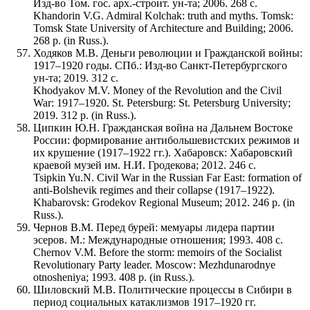
Изд-во Том. гос. арх.-строит. ун-та; 2006. 268 с.
Khandorin V.G. Admiral Kolchak: truth and myths. Tomsk:
Tomsk State University of Architecture and Building; 2006.
268 p. (in Russ.).
Ходяков М.В. Деньги революции и Гражданской войны:
1917–1920 годы. СПб.: Изд-во Санкт-Петербургского
ун-та; 2019. 312 с.
Khodyakov M.V. Money of the Revolution and the Civil
War: 1917–1920. St. Petersburg: St. Petersburg University;
2019. 312 p. (in Russ.).
Ципкин Ю.Н. Гражданская война на Дальнем Востоке
России: формирование антибольшевистских режимов и
их крушение (1917–1922 гг.). Хабаровск: Хабаровский
краевой музей им. Н.И. Гродекова; 2012. 246 с.
Tsipkin Yu.N. Civil War in the Russian Far East: formation of
anti-Bolshevik regimes and their collapse (1917–1922).
Khabarovsk: Grodekov Regional Museum; 2012. 246 p. (in
Russ.).
Чернов В.М. Перед бурей: мемуары лидера партии
эсеров. М.: Международные отношения; 1993. 408 с.
Chernov V.M. Before the storm: memoirs of the Socialist
Revolutionary Party leader. Moscow: Mezhdunarodnye
otnosheniya; 1993. 408 p. (in Russ.).
Шиловский М.В. Политические процессы в Сибири в
период социальных катаклизмов 1917–1920 гг.