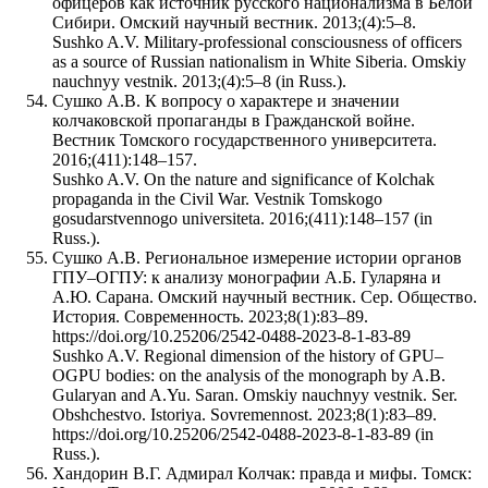
офицеров как источник русского национализма в Белой
Сибири. Омский научный вестник. 2013;(4):5–8.
Sushko A.V. Military-professional consciousness of officers
as a source of Russian nationalism in White Siberia. Omskiy
nauchnyy vestnik. 2013;(4):5–8 (in Russ.).
Сушко А.В. К вопросу о характере и значении
колчаковской пропаганды в Гражданской войне.
Вестник Томского государственного университета.
2016;(411):148–157.
Sushko A.V. On the nature and significance of Kolchak
propaganda in the Civil War. Vestnik Tomskogo
gosudarstvennogo universiteta. 2016;(411):148–157 (in
Russ.).
Сушко А.В. Региональное измерение истории органов
ГПУ–ОГПУ: к анализу монографии А.Б. Гуларяна и
А.Ю. Сарана. Омский научный вестник. Сер. Общество.
История. Современность. 2023;8(1):83–89.
https://doi.org/10.25206/2542-0488-2023-8-1-83-89
Sushko A.V. Regional dimension of the history of GPU–
OGPU bodies: on the analysis of the monograph by A.B.
Gularyan and A.Yu. Saran. Omskiy nauchnyy vestnik. Ser.
Obshchestvo. Istoriya. Sovremennost. 2023;8(1):83–89.
https://doi.org/10.25206/2542-0488-2023-8-1-83-89 (in
Russ.).
Хандорин В.Г. Адмирал Колчак: правда и мифы. Томск: