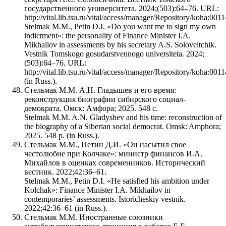
государственного университета. 2024;(503):64–76. URL:
http://vital.lib.tsu.ru/vital/access/manager/Repository/koha:00
Stelmak M.M., Petin D.I. «Do you want me to sign my own
indictment»: the personality of Finance Minister I.A.
Mikhailov in assessments by his secretary A.S. Soloveitchik.
Vestnik Tomskogo gosudarstvennogo universiteta. 2024;
(503):64–76. URL:
http://vital.lib.tsu.ru/vital/access/manager/Repository/koha:00
(in Russ.).
Стельмак М.М. А.Н. Гладышев и его время:
реконструкция биографии сибирского социал-
демократа. Омск: Амфора; 2025. 548 с.
Stelmak M.M. A.N. Gladyshev and his time: reconstruction of
the biography of a Siberian social democrat. Omsk: Amphora;
2025. 548 p. (in Russ.).
Стельмак М.М., Петин Д.И. «Он насытил свое
честолюбие при Колчаке»: министр финансов И.А.
Михайлов в оценках современников. Исторический
вестник. 2022;42:36–61.
Stelmak M.M., Petin D.I. «He satisfied his ambition under
Kolchak»: Finance Minister I.A. Mikhailov in
contemporaries’ assessments. Istoricheskiy vestnik.
2022;42:36–61 (in Russ.).
Стельмак М.М. Иностранные союзники