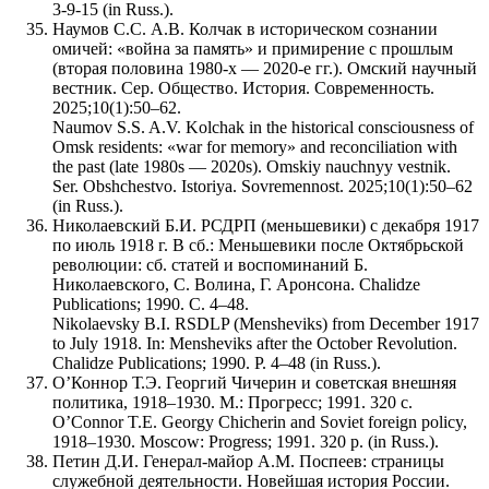
3-9-15 (in Russ.).
Наумов С.С. А.В. Колчак в историческом сознании
омичей: «война за память» и примирение с прошлым
(вторая половина 1980-х — 2020-е гг.). Омский научный
вестник. Сер. Общество. История. Современность.
2025;10(1):50–62.
Naumov S.S. A.V. Kolchak in the historical consciousness of
Omsk residents: «war for memory» and reconciliation with
the past (late 1980s — 2020s). Omskiy nauchnyy vestnik.
Ser. Obshchestvo. Istoriya. Sovremennost. 2025;10(1):50–62
(in Russ.).
Николаевский Б.И. РСДРП (меньшевики) с декабря 1917
по июль 1918 г. В сб.: Меньшевики после Октябрьской
революции: сб. статей и воспоминаний Б.
Николаевского, С. Волина, Г. Аронсона. Chalidze
Publications; 1990. С. 4–48.
Nikolaevsky B.I. RSDLP (Mensheviks) from December 1917
to July 1918. In: Mensheviks after the October Revolution.
Chalidze Publications; 1990. P. 4–48 (in Russ.).
О’Коннор Т.Э. Георгий Чичерин и советская внешняя
политика, 1918–1930. М.: Прогресс; 1991. 320 с.
O’Connor T.E. Georgy Chicherin and Soviet foreign policy,
1918–1930. Moscow: Progress; 1991. 320 p. (in Russ.).
Петин Д.И. Генерал-майор А.М. Поспеев: страницы
служебной деятельности. Новейшая история России.