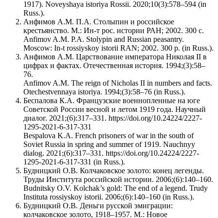
1917). Noveyshaya istoriya Rossii. 2020;10(3):578–594 (in
Russ.).
Анфимов А.М. П.А. Столыпин и российское
крестьянство. М.: Ин-т рос. истории РАН; 2002. 300 с.
Anfimov A.M. P.A. Stolypin and Russian peasantry.
Moscow: In-t rossiyskoy istorii RAN; 2002. 300 p. (in Russ.).
Анфимов А.М. Царствование императора Николая II в
цифрах и фактах. Отечественная история. 1994;(3):58–
76.
Anfimov A.M. The reign of Nicholas II in numbers and facts.
Otechestvennaya istoriya. 1994;(3):58–76 (in Russ.).
Беспалова К.А. Французские военнопленные на юге
Советской России весной и летом 1919 года. Научный
диалог. 2021;(6):317–331. https://doi.org/10.24224/2227-
1295-2021-6-317-331
Bespalova K.A. French prisoners of war in the south of
Soviet Russia in spring and summer of 1919. Nauchnyy
dialog. 2021;(6):317–331. https://doi.org/10.24224/2227-
1295-2021-6-317-331 (in Russ.).
Будницкий О.В. Колчаковское золото: конец легенды.
Труды Института российской истории. 2006;(6):140–160.
Budnitsky O.V. Kolchak’s gold: The end of a legend. Trudy
Instituta rossiyskoy istorii. 2006;(6):140–160 (in Russ.).
Будницкий О.В. Деньги русской эмиграции:
колчаковское золото, 1918–1957. М.: Новое