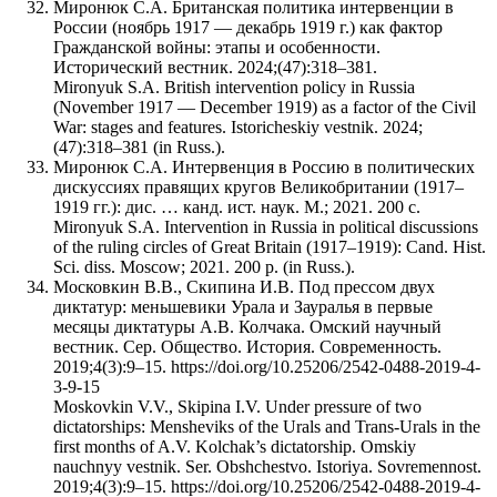
Миронюк С.А. Британская политика интервенции в
России (ноябрь 1917 — декабрь 1919 г.) как фактор
Гражданской войны: этапы и особенности.
Исторический вестник. 2024;(47):318–381.
Mironyuk S.A. British intervention policy in Russia
(November 1917 — December 1919) as a factor of the Civil
War: stages and features. Istoricheskiy vestnik. 2024;
(47):318–381 (in Russ.).
Миронюк С.А. Интервенция в Россию в политических
дискуссиях правящих кругов Великобритании (1917–
1919 гг.): дис. … канд. ист. наук. М.; 2021. 200 с.
Mironyuk S.A. Intervention in Russia in political discussions
of the ruling circles of Great Britain (1917–1919): Cand. Hist.
Sci. diss. Moscow; 2021. 200 p. (in Russ.).
Московкин В.В., Скипина И.В. Под прессом двух
диктатур: меньшевики Урала и Зауралья в первые
месяцы диктатуры А.В. Колчака. Омский научный
вестник. Сер. Общество. История. Современность.
2019;4(3):9–15. https://doi.org/10.25206/2542-0488-2019-4-
3-9-15
Moskovkin V.V., Skipina I.V. Under pressure of two
dictatorships: Mensheviks of the Urals and Trans-Urals in the
first months of A.V. Kolchak’s dictatorship. Omskiy
nauchnyy vestnik. Ser. Obshchestvo. Istoriya. Sovremennost.
2019;4(3):9–15. https://doi.org/10.25206/2542-0488-2019-4-