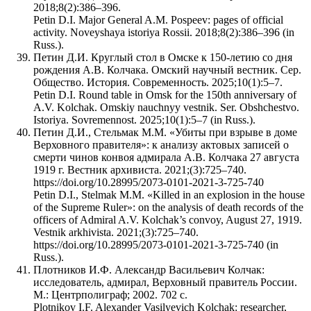
2018;8(2):386–396.
Petin D.I. Major General A.M. Pospeev: pages of official
activity. Noveyshaya istoriya Rossii. 2018;8(2):386–396 (in
Russ.).
Петин Д.И. Круглый стол в Омске к 150-летию со дня
рождения А.В. Колчака. Омский научный вестник. Сер.
Общество. История. Современность. 2025;10(1):5–7.
Petin D.I. Round table in Omsk for the 150th anniversary of
A.V. Kolchak. Omskiy nauchnyy vestnik. Ser. Obshchestvo.
Istoriya. Sovremennost. 2025;10(1):5–7 (in Russ.).
Петин Д.И., Стельмак М.М. «Убиты при взрыве в доме
Верховного правителя»: к анализу актовых записей о
смерти чинов конвоя адмирала А.В. Колчака 27 августа
1919 г. Вестник архивиста. 2021;(3):725–740.
https://doi.org/10.28995/2073-0101-2021-3-725-740
Petin D.I., Stelmak M.M. «Killed in an explosion in the house
of the Supreme Ruler»: on the analysis of death records of the
officers of Admiral A.V. Kolchak’s convoy, August 27, 1919.
Vestnik arkhivista. 2021;(3):725–740.
https://doi.org/10.28995/2073-0101-2021-3-725-740 (in
Russ.).
Плотников И.Ф. Александр Васильевич Колчак:
исследователь, адмирал, Верховный правитель России.
М.: Центрполиграф; 2002. 702 с.
Plotnikov I.F. Alexander Vasilyevich Kolchak: researcher,