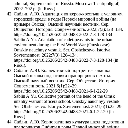
admiral, Supreme ruler of Russia. Moscow: Tsentrpoligraf;
2002. 702 p. (in Russ.).
Саблин А.Ю. Адаптация юнкеров-крестьян к условиям
городской среды в годы Первой мировой войны (на
примере Омска). Омский научный вестник. Сер.
Общество. История. Современность. 2022;7(3):128–134.
https://doi.org/10.25206/2542-0488-2022-7-3-128-134
Sablin A.Yu. Adaptation of cadet-peasants to the urban
environment during the First World War (Omsk case).
Omskiy nauchnyy vestnik. Ser. Obshchestvo. Istoriya.
Sovremennost. 2022;7(3):128–134.
https://doi.org/10.25206/2542-0488-2022-7-3-128-134 (in
Russ.).
Саблин А.Ю. Коллективный портрет начальника
Омской школы подготовки прапорщиков пехоты.
Омский научный вестник. Сер. Общество. История.
Современность. 2021;6(1):22–29.
https://doi.org/10.25206/2542-0488-2021-6-1-22-29
Sablin A.Yu. Collective portrait of the head of the Omsk
infantry warrant officers school. Omskiy nauchnyy vestnik.
Ser. Obshchestvo. Istoriya. Sovremennost. 2021;6(1):22–29.
https://doi.org/10.25206/2542-0488-2021-6-1-22-29 (in
Russ.).
Саблин А.Ю. Корпоративная культура школ подготовки
прапорщиков Сибири в годы Первой мировой войны.