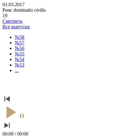
01.03.2017
Рим: dominatio civilis
19
Смотреть
Все выпуски
№58
№57
№56
№55
№54
№53
...
00:00 / 00:00