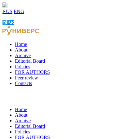
RUS
ENG
Home
About
Archive
Editorial Board
Policies
FOR AUTHORS
Peer review
Contacts
Home
About
Archive
Editorial Board
Policies
FOR AUTHORS