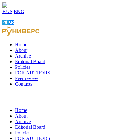
RUS
ENG
Home
About
Archive
Editorial Board
Policies
FOR AUTHORS
Peer review
Contacts
Home
About
Archive
Editorial Board
Policies
FOR AUTHORS