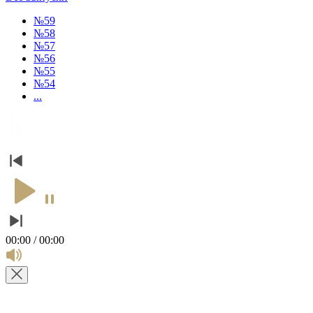
№59
№58
№57
№56
№55
№54
...
00:00 / 00:00