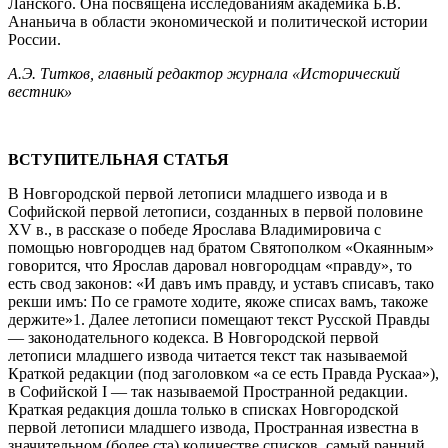
Ланского. Она посвящена исследованиям академика Б.В.
Ананьича в области экономической и политической истории
России.
А.Э. Титков, главный редактор журнала «Исторический
вестник»
ВСТУПИТЕЛЬНАЯ СТАТЬЯ
В Новгородской первой летописи младшего извода и в
Софийской первой летописи, созданных в первой половине
XV в., в рассказе о победе Ярослава Владимировича с
помощью новгородцев над братом Святополком «Окаянным»
говорится, что Ярослав даровал новгородцам «правду», то
есть свод законов: «И давъ имъ правду, и уставъ списавъ, тако
рекши имъ: По се грамоте ходите, якоже списах вамъ, такоже
держите»1. Далее летописи помещают текст Русской Правды
— законодательного кодекса. В Новгородской первой
летописи младшего извода читается текст так называемой
Краткой редакции (под заголовком «а се есть Правда Рускаа»),
в Софийской I — так называемой Пространной редакции.
Краткая редакция дошла только в списках Новгородской
первой летописи младшего извода, Пространная известна в
значительном (более ста) количестве списков, самый ранний