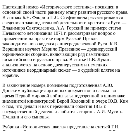
Настоящий номер «Исторического вестника» посвящен в
основной своей части раннему этапу развития русского права.
В статьях Б.Н. Флори и П.С. Стефановича рассматриваются
сведения о законодательной деятельности крестителя Руси —
Владимира Святославича. А.А. Горский на примере статьи
Начального летописания 1071 г. рассматривает вопрос о
применении на практике норм Русской Правды —
законодательного кодекса раннесредневековой Руси. К.В.
Вершинин изучает Мерило Праведное — древнерусский
юридический сборник, включающий ряд памятников
византийского и русского права. В статье П.В. Лукина
анализируется на основе древнерусских и немецких
источников неординарный сюжет — о судебной клятве на
корабле.
В заключение номера помещены подготовленная А.Ю.
Донским публикация архивных документов о слежке во
время Первой мировой войны за заподозренной в шпионаже
знаменитой киноактрисой Верой Холодной и очерк Ю.В. Ким
о том, что делали и как переживали события 1812 г.
государственный деятель и любитель старины А.И. Мусин-
Пушкин и его сыновья.
Рубрика «Историческая школа» представлена статьей Г.Н.