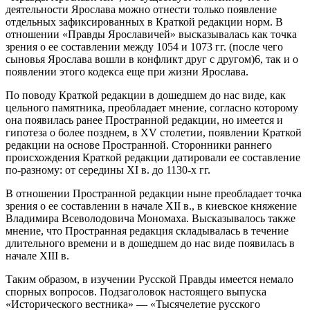
деятельности Ярослава можно отнести только появление
отдельных зафиксированных в Краткой редакции норм. В
отношении «Правды Ярославичей» высказывалась как точка
зрения о ее составлении между 1054 и 1073 гг. (после чего
сыновья Ярослава вошли в конфликт друг с другом)6, так и о
появлении этого кодекса еще при жизни Ярослава.
По поводу Краткой редакции в дошедшем до нас виде, как
цельного памятника, преобладает мнение, согласно которому
она появилась ранее Пространной редакции, но имеется и
гипотеза о более позднем, в XV столетии, появлении Краткой
редакции на основе Пространной. Сторонники раннего
происхождения Краткой редакции датировали ее составление
по-разному: от середины XI в. до 1130-х гг.
В отношении Пространной редакции ныне преобладает точка
зрения о ее составлении в начале XII в., в киевское княжение
Владимира Всеволодовича Мономаха. Высказывалось также
мнение, что Пространная редакция складывалась в течение
длительного времени и в дошедшем до нас виде появилась в
начале XIII в.
Таким образом, в изучении Русской Правды имеется немало
спорных вопросов. Подзаголовок настоящего выпуска
«Исторического вестника» — «Тысячелетие русского