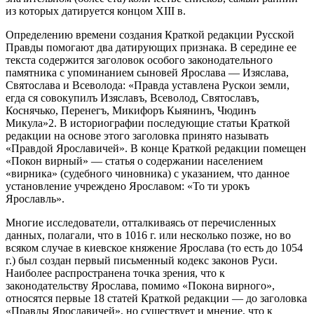
из которых датируется концом XIII в.
Определению времени создания Краткой редакции Русской
Правды помогают два датирующих признака. В середине ее
текста содержится заголовок особого законодательного
памятника с упоминанием сыновей Ярослава — Изяслава,
Святослава и Всеволода: «Правда уставлена Рускои земли,
егда ся совокупилъ Изяславъ, Всеволод, Святославъ,
Коснячько, Перенегъ, Микифоръ Кыянинъ, Чюдинъ
Микула»2. В историографии последующие статьи Краткой
редакции на основе этого заголовка принято называть
«Правдой Ярославичей». В конце Краткой редакции помещен
«Покон вирный» — статья о содержании населением
«вирника» (судебного чиновника) с указанием, что данное
установление учреждено Ярославом: «То ти урокъ
Ярославль».
Многие исследователи, отталкиваясь от перечисленных
данных, полагали, что в 1016 г. или несколько позже, но во
всяком случае в киевское княжение Ярослава (то есть до 1054
г.) был создан первый письменный кодекс законов Руси.
Наиболее распространена точка зрения, что к
законодательству Ярослава, помимо «Покона вирного»,
относятся первые 18 статей Краткой редакции — до заголовка
«Правды Ярославичей», но существует и мнение, что к