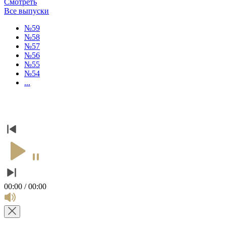
Смотреть
Все выпуски
№59
№58
№57
№56
№55
№54
...
00:00 / 00:00