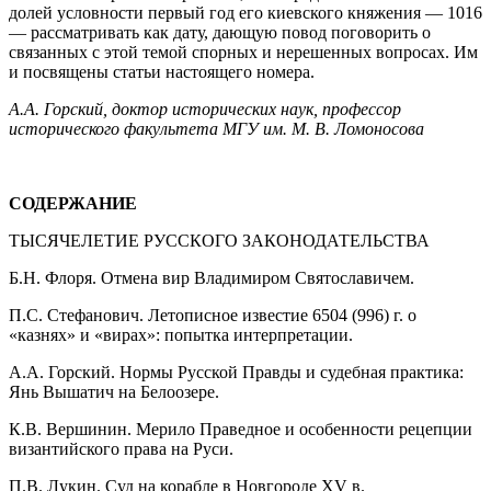
долей условности первый год его киевского княжения — 1016
— рассматривать как дату, дающую повод поговорить о
связанных с этой темой спорных и нерешенных вопросах. Им
и посвящены статьи настоящего номера.
А.А. Горский, доктор исторических наук, профессор
исторического факультета МГУ им. М. В. Ломоносова
СОДЕРЖАНИЕ
ТЫСЯЧЕЛЕТИЕ РУССКОГО ЗАКОНОДАТЕЛЬСТВА
Б.Н. Флоря. Отмена вир Владимиром Святославичем.
П.С. Стефанович. Летописное известие 6504 (996) г. о
«казнях» и «вирах»: попытка интерпретации.
А.А. Горский. Нормы Русской Правды и судебная практика:
Янь Вышатич на Белоозере.
К.В. Вершинин. Мерило Праведное и особенности рецепции
византийского права на Руси.
П.В. Лукин. Суд на корабле в Новгороде XV в.