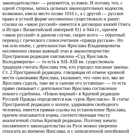
законодательства» — разумеется, условен. И потому, что, с
одной стороны, запись цельных законодательных кодексов,
возможно, имела место позже 1016 г., а с другой — русское
право в устной форме несомненно существовало и ранее:
ссылки на «закон русский» имеются в договорах князей Олега
и Игоря с Византийской империей 911 и 944 гг., причем
«закон русский» в данном случае, скорее всего — обратный
перевод с греческого словосочетания «правда русская». Но
так или иначе, с деятельностью Ярослава Владимировича
несомненно связан важный этап в законотворчестве.
Пространная редакция озаглавлена «Суд Ярославль
Володимеричь» — то есть в XII–XIII вв. существовала
традиция считать Ярослава тем, кто учредил писаные законы.
Ст. 2 Пространной редакции, говорящая об отмене кровной
мести сыновьями Ярослава, указывает, что «ино все, яко же
Ярославъ судилъ, тако же и сынове его уставиша» — то есть
прямо связывает с деятельностью Ярослава составление
некоего судебника. «Покон вирный» в Краткой редакции
Русской Правды определяется как «урок Ярославль». В статье
Пространной редакции о холопе, ударившем свободного
человека, имеется прямая ссылка на установление Ярослава,
причем описывается норма, соответствующая тексту
аналогичной статьи Краткой редакции. Поэтому начало
письменного законодательства на Руси можно уверенно
относить ко времени Ярослава, и с определенной неизбежной