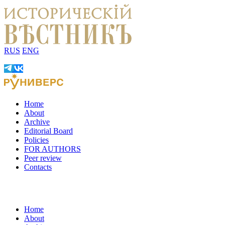
RUS
ENG
Home
About
Archive
Editorial Board
Policies
FOR AUTHORS
Peer review
Contacts
Home
About