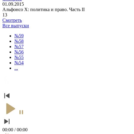
01.09.2015
Альфонсо X: политика и право. Часть II
13
Смотреть
Все выпуски
№59
№58
№57
№56
№55
№54
...
00:00 / 00:00