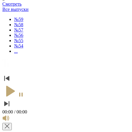
Смотреть
Все выпуски
№59
№58
№57
№56
№55
№54
...
00:00 / 00:00