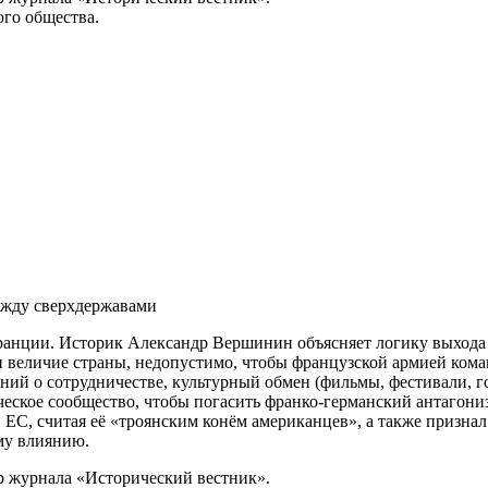
го общества.
ежду сверхдержавами
Франции. Историк Александр Вершинин объясняет логику выхода
 величие страны, недопустимо, чтобы французской армией кома
ний о сотрудничестве, культурный обмен (фильмы, фестивали, г
ческое сообщество, чтобы погасить франко-германский антагон
 ЕС, считая её «троянским конём американцев», а также призна
му влиянию.
р журнала «Исторический вестник».