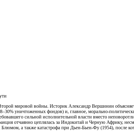
ути
 Второй мировой войны. Историк Александр Вершинин объясняет
, 28–30% уничтоженных фондов) и, главное, морально-политичес
требовавшего сильной исполнительной власти вместо неповоротл
анция отчаянно цеплялась за Индокитай и Черную Африку, несм
 Блюмом, а также катастрофа при Дьен-Бьен-Фу (1954), после к