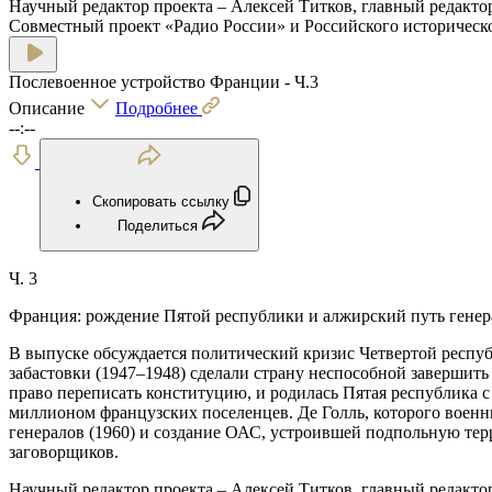
Научный редактор проекта – Алексей Титков, главный редакто
Совместный проект «Радио России» и Российского историческо
Послевоенное устройство Франции - Ч.3
Описание
Подробнее
--:--
Скопировать ссылку
Поделиться
Ч. 3
Франция: рождение Пятой республики и алжирский путь генера
В выпуске обсуждается политический кризис Четвертой респуб
забастовки (1947–1948) сделали страну неспособной завершить 
право переписать конституцию, и родилась Пятая республика с
миллионом французских поселенцев. Де Голль, которого военны
генералов (1960) и создание ОАС, устроившей подпольную терр
заговорщиков.
Научный редактор проекта – Алексей Титков, главный редакто