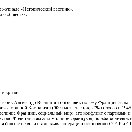
р журнала «Исторический вестник».
го общества.
ий кризис
сторик Александр Вершинин объясняет, почему Франция стала 
из-за мощной Компартии (900 тысяч членов, 27% голосов в 1945 
 величие Франции, социальный мир), его конфликт с партиями и 
стью Франции: там жил миллион французов, борьба за независим
ция больше не великая держава: операцию остановили СССР и 