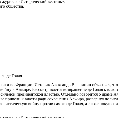
р журнала «Исторический вестник».
го общества.
ла де Голля
лики во Франции. Историк Александр Вершинин объясняет, что 
войну в Алжире. Рассматривается возвращение де Голля к власти
 сильной президентской властью. Отдельно говорится о драме А
е привели к власти ради сохранения Алжира, развернул политик
ористическую войну против самого де Голля, а также покушение
р журнала «Исторический вестник».